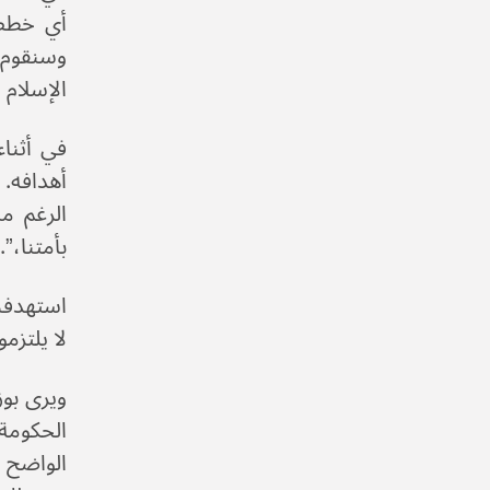
أي خطط 
وسنقوم م
الإسلام 
في أثناء
أهدافه. 
الرغم م
بأمتنا،”.
استهدفت
لا يلتزم
ويرى بوز
الواضح أ