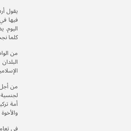
يقول أرد
فيها في 
اليوم. 
كلما نج
من الواض
الإسلامي
من أجل ت
أمة تركي
والأخوة 
في تعامل