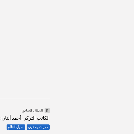
السل
كتاب
أنثر
أنثروبولوجيا 
إدار
قصة
استب
المقال السابق
الكاتب التركي أحمد ألتان: 
حريات وحقوق
حول العالم