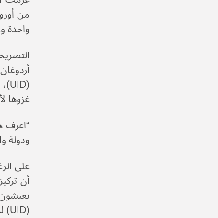
عزمت الح
من أورو
واحدة وع
التصريح
أردوغان 
غزوها لأو
“اعرف هذ
ودولة واح
يعيشون ف
(UID) للعمل بجدية أكبر لتحقيق الأهداف.