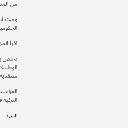
من المس
وحث أنص
الحكومية الت
اقرأ الم
يخلص بوز
الوطنية
منتقديه 
التركية في الخارج 
المزيد