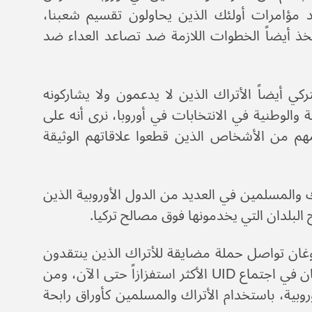
د مؤامرات أولئك الذين يحاولون تقسيم شعبنا،
تخذ أيضاً الخطوات اللازمة ضد تصاعد العداء ضد
ركي أيضاً الأتراك الذين لا يدعمون ولا يشاركونه
 والوطنية في الانتخابات في أوروبا، نرى أنه على
م من الأشخاص الذين قطعوا علاقاتهم الوثيقة
المسلمين في العديد من الدول الأوروبية الذين
البلدان التي يخدمونها فوق مصالح تركيا.
دوغان تواصل حملة مضايقة للأتراك الذين ينتقدون
الحكومة التركية، وتنميطهم والتجسس عليهم. ويعتبر خطاب أردوغان في اجتماع UID الأكثر استفزازاً حتى الآن، ومن
وبية، باستخدام الأتراك والمسلمين كأوراق رابحة