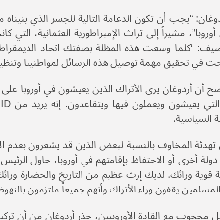
وغان: “يجب أن تكون الدعامة التالية للجسر الذي بنيناه
أوروبا”، مشيراً إلى تراث الإمبراطورية العثمانية، التي 
يضيف: “كلما وسعت هذه المظلة بصفتك اتحاد الديمقراطي
حت في تحقيق مهمة توصيل هذه الرسائل لمواطنينا وتنظي
ح أن أردوغان يرى الأتراك الذين يعيشون في أوروبا على 
ة السياسية.
هدئة المخاوف بالنسبة لبعض الذين قد يشعرون بعدم الارت
ة قوية ورائك. لديك إرث عظيم من التاريخ والحضارة ورائك
المسلمين يقفون وراء الأتراك وأنهم جميعاً ملتزمون بالنهو
 محجوب مع القادة الأوروبيين، حذر أردوغان من أن تركيا