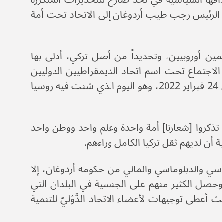
افها السياسية في تحد صارخ للتحذيرات المتكررة
 الرئيس رجب طيب أردوغان إلى الاتحاد تحت أمة
ن أوروبيين، وتحديداً من أصل تركي، أدلى بها
 الاجتماع تحت اسم اتحاد الديمقراطيين الدوليين
(UID)، وهو مجموعة تعمل بالوكالة لحكومة أردوغان في الخارج في 24 فبراير 2022، وهو اليوم الذي شنت فيه روسيا
تذكروا [شعارنا] أمة واحدة وعلم واحد ووطن واحد
مية أن لديهم ثقل تركيا الكامل وراءهم.
ع الدعم السياسي والدبلوماسي والمالي من حكومة أردوغان، إلا
وبا، حيث يعيش حوالي 5 ملايين تركي، وحصل الكثير منهم على الجنسية في البلدان التي
أعطى توجيهات لأعضاء الاتحاد الدَّوْليّ للتنمية