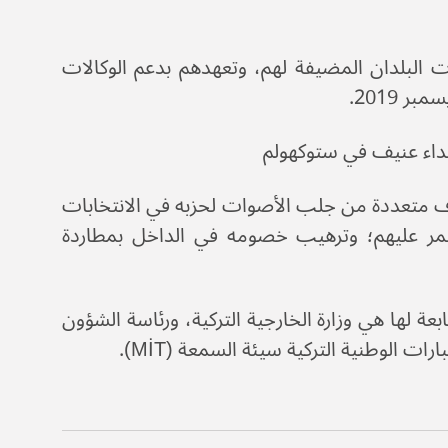
لبلدان المضيفة لهم، وتعهدهم بدعم الوكالات
تداء عنيف في ستوكهولم
اف متعددة من جلب الأصوات لحزبه في الانتخابات
تنمر عليهم؛ وترهيب خصومه في الداخل بمطاردة
 التي كلفت دعم UID والجماعات التابعة لها هي وزارة الخارجية التركية، ورئاسة الشؤون