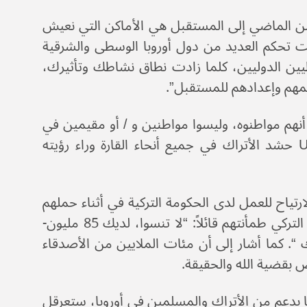
 من الماضي إلى المستقبل هي الأماكن التي نعيش
كانت تحكم العديد من دول أوروبا الوسطى والشرقية
ين الدوليين، كلما زادت نطاق نشاطك وتأثيرك،
مهم وإعدادهم للمستقبل”.
أنهم مواطنوه، وليسوا مواطنين و / أو مقيمين في
البلدان التي يعيشون ويعملون فيها ويتقاعدون. إنه يريد من UID حشد الأتراك في جميع أنحاء القارة وراء رؤيته
ياح للعمل لدى الحكومة التركية في أثناء حملهم
لجنسية دولة أخرى أو الاحتفاظ بإقامتهم في أوروبا، حاول الرئيس التركي طمأنتهم قائلاً: “لا تنسوا، لديك 85 مليون-
 “. كما أشار إلى أن مئات الملايين من الأصدقاء
ض بقضية الله والحقيقة.
 بدعم من الأتراك والمسلمين في أوروبا، ستعرقل