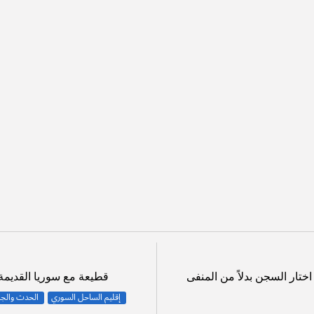
ايد الرئيسي
عن التعاطف خيره وشره… الوجه المظلم له
لمعالجة كآبة الخريف. إليك خمس كتب مترجمة من اليابان
وبولوجيا ثقافية
براغنانندا: كيف تنهض الهند كقوة في الشطرنج
ثقافية
أردوغان يحشد ويهدد سياسة الاندماج الأوروبية.. دعوة للتجمع من
ة ونظم حكم
الخلافة السعودية والإصلاحات الاجتماعية والثقافية والدينية 
 مصورة
”عين دبي” تحفة سياحية في الإمارات
يان
البطالة تقترب من 4 مليون.. أكثر من نصف الشباب التركي لا يريد...
اختار السجن بدلاً من المنفى
قطيعة مع سوريا القديمة..
إقليم الساحل السوري
الحدث والج