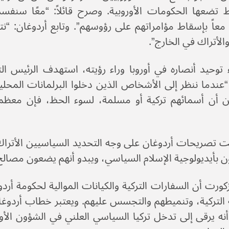
تضعها الحكومات الأوروبية. وصرح قائلاً: “معًا سنفس
عاً بإسقاط مؤامراتهم على رؤوسهم”. وتابع أردوغان: “ن
والأتراك في الخارج”.
 توحيد أنصاره في أوروبا وراء رؤيته، استهدف الرئيس الت
“عندما ننظر إلى الأشخاص الذين دخلوا البرلمانات المحلية
ن أن أسمائهم تركية أو مسلمة، لسوء الحظ، فإن معظمه
 تصريحات أردوغان على وجه التحديد السياسيين الأتراك و
ون بأيديولوجية الإسلام السياسي، ويبدو أنهم يضعون مصالح 
كورت أن السفارات التركية والكيانات الموالية لحكومة أر
نه يرقى إلى تدخل تركيا السياسي العلني في الشؤون الأور