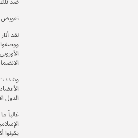
ضد تلك 
تقويض س
لقد أثار
ووصفوا ج
الانضمام
وشددت ال
الأعضاء 
الدول ال
الإسلامي
يكونوا أ