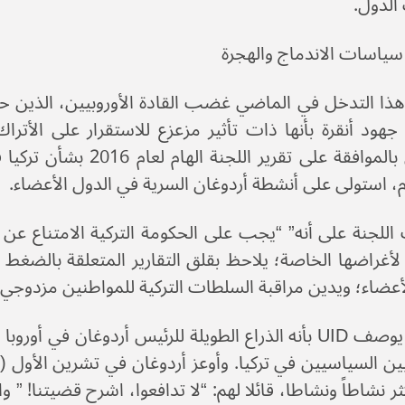
الدول.
ياسات الاندماج والهجرة
 هذا التدخل في الماضي غضب القادة الأوروبيين، الذين ح
هود أنقرة بأنها ذات تأثير مزعزع للاستقرار على الأترا
، استولى على أنشطة أردوغان السرية في الدول الأعضاء.
لجنة على أنه” “يجب على الحكومة التركية الامتناع عن ا
لأغراضها الخاصة؛ يلاحظ بقلق التقارير المتعلقة بالضغط 
أعضاء؛ ويدين مراقبة السلطات التركية للمواطنين مزدوجي 
غالباً ما يوصف UID بأنه الذراع الطويلة للرئيس أردوغ
ين السياسيين في تركيا. وأوعز أردوغان في تشرين الأول (أ
كثر نشاطاً ونشاطا، قائلا لهم: “لا تدافعوا، اشرح قضيتنا! ” 