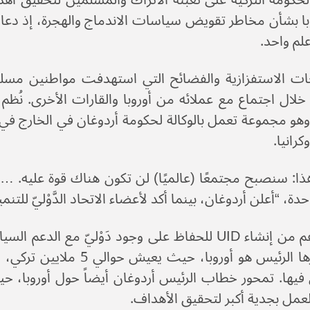
كومة التركية على تعبئة الأتراك والمسلمين لتحقيق أهد
با بشأن مخاطر تقويض سياسات الاندماج والهجرة، إذ دعا
لم واحد.
ات الاستفزازية والفضائح التي استهدفت مواطنين مسلمي
خلال اجتماع مع عملائه من أوروبا والقارات الأخرى. نُظم
كرانيا.
ا: سنصبح مجتمعًا (عالميًا) لن تكون هناك قوة عليه. … 
دة، “أعلن أردوغان، بينما أكد لأعضاء الاتحاد الدَّوْليّ للتن
على الرغم من إنشاء UID للحفاظ على وجود دَوْليّ م
أن تركيزها الرئيس هو أور
يها. تمحور خطاب الرئيس أردوغان أيضاً حول أوروبا، حيث 