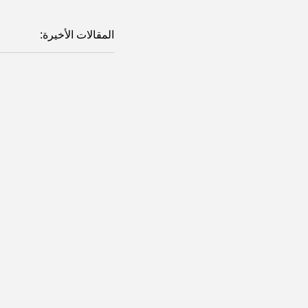
المقالات الأخيرة:
السلايد الرئيسي
جيوبولتيك
تداعيات استراتيجية 
الأعلى الإيراني على ال
وائل رئيف سليمان
03/2026