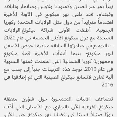
نهراً يمر عبر الصين وكمبوديا ولاوس وميانمار وتايلاند
وفيتنام، فقد تلقى نهر ميكونغ في الآونة الأخيرة
اهتماماً متزايداً من دول مثل الولايات المتحدة وكوريا
الجنوبية. أطلقت الأولى شراكة ميكونغ-الولايات
المتحدة مع دول ميكونغ الأدنى الخمسة في عام 2020
– بالتوسع في مبادرتها السابقة مبادرة الحوض الأسفل
لنهر ميكونغ- بينما أنشأت الأخيرة قمة ميكونغ
وجمهورية كوريا الشمالية التي انعقدت قمتها السنوية
في عام 2019. توجد هذه الترتيبات جنباً إلى جنب مع
آلية تعاون لانسانغ-ميكونغ الصينية التي تم إطلاقها في
2016.
تتضاعف الآليات المتمحورة حول شؤون منطقة
ميكونغ الفرعية الآن بالتوازي مع الآسيان التي أدّت
دورًا ضئيلاً نسبيًا في قضايا نهر ميكونغ حتى الآن.