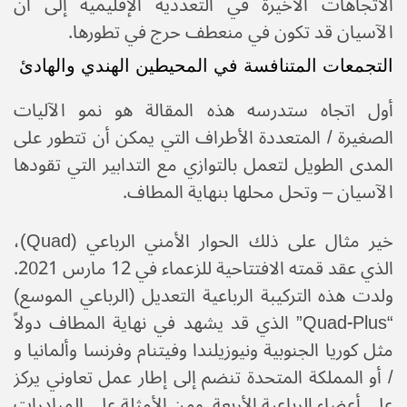
الاتجاهات الأخيرة في التعددية الإقليمية إلى أن
الآسيان قد تكون في منعطف حرج في تطورها.
التجمعات المتنافسة في المحيطين الهندي والهادئ
أول اتجاه ستدرسه هذه المقالة هو نمو الآليات
الصغيرة / المتعددة الأطراف التي يمكن أن تتطور على
المدى الطويل لتعمل بالتوازي مع التدابير التي تقودها
الآسيان – وتحل محلها بنهاية المطاف.
خير مثال على ذلك الحوار الأمني الرباعي (Quad)،
الذي عقد قمته الافتتاحية للزعماء في 12 مارس 2021.
ولدت هذه التركيبة الرباعية التعديل (الرباعي الموسع)
“Quad-Plus” الذي قد يشهد في نهاية المطاف دولاً
مثل كوريا الجنوبية ونيوزيلندا وفيتنام وفرنسا وألمانيا و
/ أو المملكة المتحدة تنضم إلى إطار عمل تعاوني يركز
على أعضاء الرباعية الأربعة. ومن الأمثلة على المبادرات