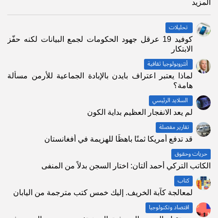
المزيد
تحليلات
كوفيد 19 عرقل جهود الحكومات لجمع البيانات لكنه حفّز
الابتكار
أنثروبولوجيا ثقافية
لماذا يعتبر اعتراف بايدن بالإبادة الجماعية للأرمن مسألة
هامة؟
السلايد الرئيسي
لم يعد الانفجار العظيم بداية الكون
تقارير مفصلة
قد تدفع أمريكا ثمنًا باهظًا للهزيمة في أفغانستان
حريات وحقوق
الكاتب التركي أحمد ألتان: اختار السجن بدلاً من المنفى
كتاب
لمعالجة كآبة الخريف. إليك خمس كتب مترجمة من اليابان
اقتصاد وتكنولوجيا