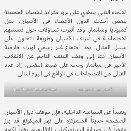
الاتجاه الثاني ينطوي على بروز متزايد للقضايا المحيطة
ببعض أحدث الدول الأعضاء في الآسيان، مثل
كمبوديا وميانمار. وقد أثيرت تساؤلات حول تنشئتهم
الاجتماعية في أعراف الآسيان وطريقة التعاون. على
سبيل المثال، بعد اجتماع غير رسمي لوزراء خارجية
الآسيان دعا إلى وقف العنف الناجم عن الانقلاب
الأخير في ميانمار وحث على ضبط النفس، زاد عدد
القتلى من الاحتجاجات في الواقع في اليوم التالي.
الآسيان بين ماردين جزء
خريطة توضيحية لتكتل الآسيان
وبعيداً عن السياسة الداخلية، فإن موقف دول الآسيان
المنضمة حديثاً المتمركزة على نهر الميكونغ قد برز
مؤخراً في صدارة الديناميكيات الإقليمية. نظراً لكونه