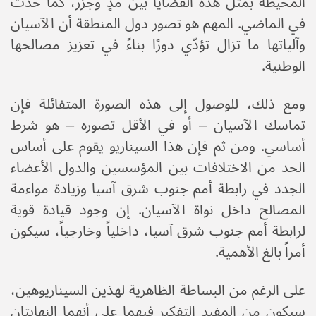
المحيطة بمثل هذه القضايا بين مدٍ وجزر، كما حدث
في الماضي. المهم هو تصور دول المنطقة أن الآسيان
وآلياتها ما تزال تؤدّي دورًا بناءً في تعزيز مصالحها
الوطنية.
ومع ذلك، للوصول إلى هذه الصورة المتفائلة فإن
تماسك الآسيان – أو في الأقل تصوره – هو شرط
أساسي. ومن ثم فإن هذا السيناريو يقوم على أساس
الحد من الاختلافات بين المؤسسين والدول الأعضاء
الجدد في رابطة أمم جنوب شرق آسيا وزيادة مواءمة
المصالح داخل نواة الآسيان. إن وجود قيادة قوية
لرابطة أمم جنوب شرق آسيا، داخلياً وخارجياً، سيكون
أمراً بالغ الأهمية.
على الرغم من البساطة الظاهرية لهذين السيناريوهين،
سيكون من المفيد التفكير فيهما على أنهما النهايتان