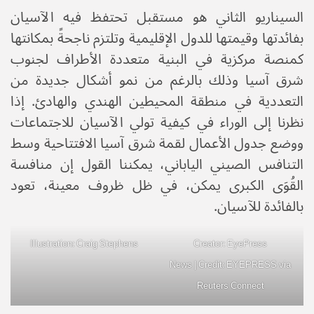
السيناريو الثاني هو مستقبل تحتفظ فيه الآسيان
بفائدتها وقيمتها للدول الإقليمية وتلتزم ناجحةً بمكانتها
كمنصة مركزية في البنية متعددة الأطراف لجنوب
شرق آسيا وذلك بالرغم من نمو أشكال جديدة من
التعددية في منطقة المحيطين الهندي والهادئ. إذا
نظرنا إلى الوراء في كيفية تولي الآسيان للاجتماعات
ووضع جدول الأعمال لقمة شرق آسيا الافتتاحية وسط
التنافس الصيني الياباني، يمكننا القول إن منافسة
القُوَى الكبرى يمكن، في ظل ظروف معينة، تعود
بالفائدة للآسيان.
Illustration: Craig Stephens
Creator: EyePress
News | Credit: EYEPRESS via
Reuters Connect