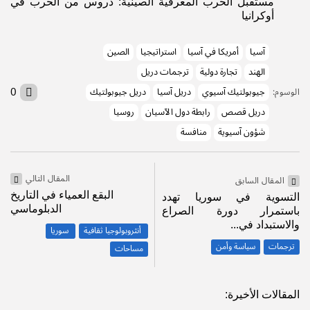
مستقبل الحرب المعرفية الصينية: دروس من الحرب في
أوكرانيا
آسيا
أمريكا في آسيا
استراتيجيا
الصين
الهند
تجارة دولية
ترجمات دريل
0
جيوبولتيك آسيوي
دريل آسيا
دريل جيوبولتيك
الوسوم:
دريل قصص
رابطة دول الآسيان
روسيا
شؤون آسيوية
منافسة
المقال التالي
المقال السابق
البقع العمياء في التاريخ
التسوية في سوريا تهدد
الدبلوماسي
باستمرار دورة الصراع
والاستبداد في...
أنثروبولوجيا ثقافية
سوريا
ترجمات
سياسة وأمن
مساحات
المقالات الأخيرة: