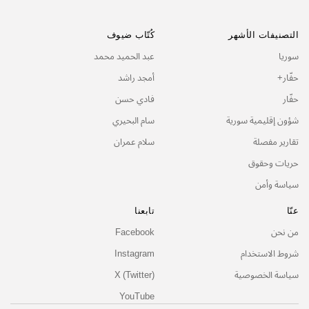
التصنيفات الأشهر
كُتّاب ضيوف
سوريا
عبد الحميد محمد
حفّار+
أمجد راشد
حفّار
فادي حسن
شؤون إقليمية سورية
سام البحيري
تقارير مفصلة
سلام عمران
حريات وحقوق
سياسة وأمن
عنّا
تابعنا
من نحن
Facebook
شروط الاستخدام
Instagram
سياسة الخصوصية
X (Twitter)
YouTube