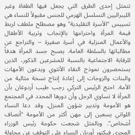
تتمثل إحدى الطرق التي يجعل فيها الطغاة وغير
الليبراليين التسلسل الهرمي للجنس مقبولاً للنساء هي
تسييس “الأسرة التقليدية” وهو مصطلح ملطف لربط
قيمة المرأة واحترامها بالإنجاب وتربية الأطفال
والأعمال المنزلية في أسرة صغيرة – والتراجع عن
مطالباتها بالسلطة العامة. يصبح جسد المرأة هدفاً
للرقابة الاجتماعية بالنسبة للمشرعين الذكور، الذين
يستحضرون نموذج النقاء الأنثوي ويدعون الأمهات
والبنات والزوجات إلى إعادة إنتاج نسخة مثالية من
الأمة. احتج الرئيس التركي رجب طيب أردوغان بأن
المرأة لا تساوي الرجل وأن دورها المحدد في المجتمع
هو الأمومة وتدبير شؤون المنزل. وقد دعا النساء
اللواتي يسعين إلى مهن أكثر من الأمومة “أنصاف
أشخاص”. وبالمثل شجعت حكومة رئيس الوزراء
المجري فيكتور أوربان النساء على التوقف عن محاولة