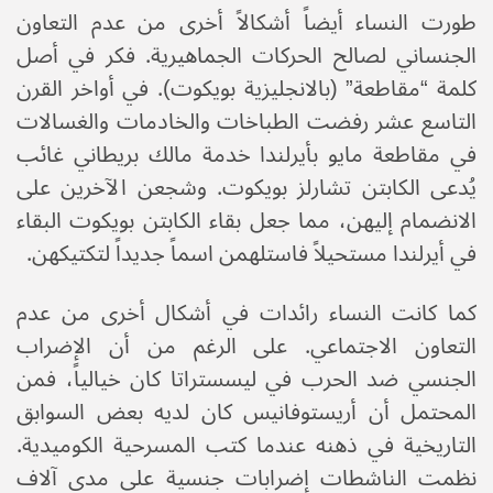
طورت النساء أيضاً أشكالاً أخرى من عدم التعاون
الجنساني لصالح الحركات الجماهيرية. فكر في أصل
كلمة “مقاطعة” (بالانجليزية بويكوت). في أواخر القرن
التاسع عشر رفضت الطباخات والخادمات والغسالات
في مقاطعة مايو بأيرلندا خدمة مالك بريطاني غائب
يُدعى الكابتن تشارلز بويكوت. وشجعن الآخرين على
الانضمام إليهن، مما جعل بقاء الكابتن بويكوت البقاء
في أيرلندا مستحيلاً فاستلهمن اسماً جديداً لتكتيكهن.
كما كانت النساء رائدات في أشكال أخرى من عدم
التعاون الاجتماعي. على الرغم من أن الإضراب
الجنسي ضد الحرب في ليسستراتا كان خيالياً، فمن
المحتمل أن أريستوفانيس كان لديه بعض السوابق
التاريخية في ذهنه عندما كتب المسرحية الكوميدية.
نظمت الناشطات إضرابات جنسية على مدى آلاف