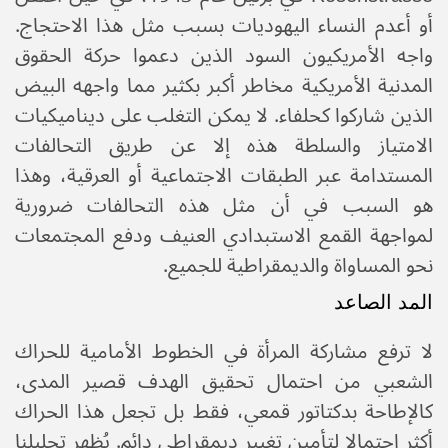
أو أعدم النساء اليهوديات بسبب مثل هذا الاحتجاج.
واجه الأمريكيون السود الذين دعموا حركة الحقوق
المدنية الأمريكية مخاطر أكبر بكثير مما واجهه البيض
الذين شاركوا كحلفاء. لا يمكن التغلب على ديناميكيات
الامتياز والسلطة هذه إلا عن طريق التحالفات
المستدامة عبر الطبقات الاجتماعية أو العرقية، وهذا
هو السبب في أن مثل هذه التحالفات ضرورية
لمواجهة القمع الاستبدادي العنيف ودفع المجتمعات
نحو المساواة والديمقراطية للجميع.
المد الصاعد
لا ترفع مشاركة المرأة في الخطوط الأمامية للحراك
الشعبي من احتمال تحقيق الهدف قصير المدى،
كالإطاحة بدكتاتور قمعي، فقط بل تجعل هذا الحراك
أكثر احتمالا لتأمين تغيير ديمقراطي دائم. يُظهر تحليلنا