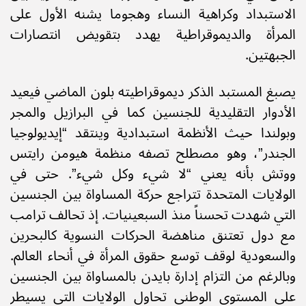
الاستبداد وكراهية النساء وهجوما يشنه الأول على
المرأة والديموقراطية يهدد بتقويض انتصارات
الجبهتين.
يصبغ المستبد الذكر ديموقراطيته بلون الماضي فيعيد
الأدوار التقليدية للجنسين كما في البرازيل والمجر
وبولندا حيث الأنظمة استبدادية وينتقد “إيديولوجيا
الجندر”، وهو مصطلح تصفه منظمة هيومن رايتس
ووتش بأنه يعني “لا شيء وكل شيء”. حتى في
الولايات المتحدة تتراجع حركة المساواة بين الجنسين
التي شهدت تحسناً منذ السبعينيات. إذ تحالف ترامب
مع دول تعتنق مناهضة الحركات النسوية كالبحرين
والسعودية لوقف توسع حقوق المرأة في أنحاء العالم.
وبالرغم من التزام إدارة بايدن بالمساواة بين الجنسين
على المستوى الوطني تحاول الولايات التي يسيطر