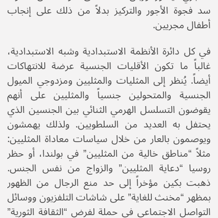
سد فجوة الأجور والتركيز بدلاً من ذلك على إنجاب
أطفال مجريين.
في كل دائرة الأنظمة الاستبدادية وشبه الاستبدادية،
غالباً ما تكون الأقليات الجنسية عرضة للانتهاكات
أيضاً. يُنظر إلى المثليات والمثليين ومزدوجي الميول
الجنسية والمتحولين جنسياً والمثليين على أنهم
يقوضون التسلسل الهرمي الثنائي بين الجنسين الذي
يحتفل به العديد من السلطويين. ولذلك يهمشون
ويوصمون بالعار من خلال سياسات معاداة المثليين:
مثلاً “مناطق خالية من المثليين” في بولندا، أو حظر
روسيا “دعاية المثليين” والزواج من نفس الجنس.
ذهبت بكين مؤخراً إلى حد منع الرجال من الظهور
بمظهر “مخنث للغاية” على شاشات التلفزيون ووسائل
التواصل الاجتماعي في حملة لفرض “الثقافة الثورية”