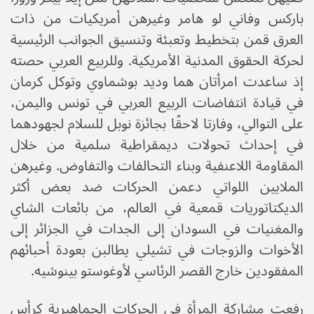
باركس وفاني لو هامر وغيرهن أمريكيات من ذات
العرق قمن بتخطيط وتعبئة وتنسيق الجوانب الرئيسية
لحركة الحقوق المدنية الأمريكية. وللربيع العربي حصته
إذ ساعدت امرأتان هما وديد بوشماوي وتوكل كرمان
في قيادة انتفاضات الربيع العربي في تونس واليمن،
على التوالي، وفازتا لاحقًا بجائزة نوبل للسلام لجهودهما
في إحداث تحولات ديمقراطية سلمية من خلال
المقاومة اللاعنفية وبناء التحالفات والتفاوض. وغيرهن
الملايين اللواتي دعمن الحركات ضد بعض أكثر
الديكتاتوريات قمعية في العالم، من بائعات الشاي
والمغنيات في السودان إلى الجدات في الجزائر إلى
الأخوات والزوجات في تشيلي يطالبن بعودة أحبائهم
المفقودين خارج القصر الرئاسي لأوغوستو بينوشيه.
رفعت مشاركة المرأة في الحركات الجماهيرية كرأس