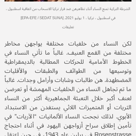
الشرطة التركية تمنع النساء أثناء تظاهرهن ضد قرار تركيا الانسحاب من اتفاقية اسطنبول ،
في اسطنبول ، تركيا ، 1 يوليو 2021. [EPA-EFE / SEDAT SUNA]
تعليقات
لكن النساء من خلفيات مختلفة يواجهن مخاطر
مختلفة من القمع العنيف. غالباً ما تأتي النساء في
الخطوط الأمامية للحركات المطالبة بالديمقراطية
وتوسيعها من الطوائف والطبقات والأقليات
المضطهدة. هن طالبات وشابات وأرامل وجدات. غالباً
ما تم تجاهل النساء من الخلفيات المهمشة أو تعرضن
لعنف أكبر خلال التعبئة الجماهيرية أكثر من النساء
الثريات أو المتميزات اللائي يستفدن من الاستبداد
الأبوي. لذلك نجحت النساء الألمانيات “الآريات” في
تأمين إطلاق سراح أزواجهن اليهود في أثناء احتجاج
Rosenstrasse في برلين عام 1943، في حين اعتقل