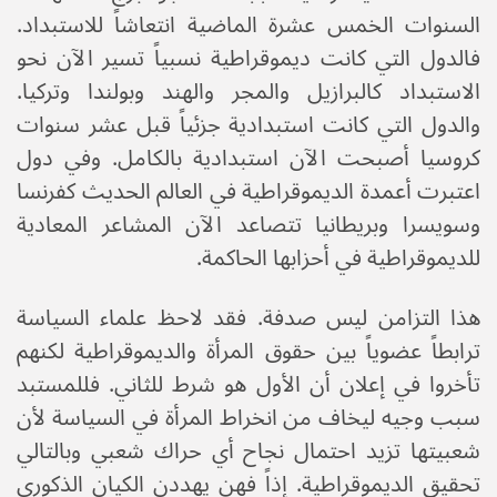
السنوات الخمس عشرة الماضية انتعاشاً للاستبداد.
فالدول التي كانت ديموقراطية نسبياً تسير الآن نحو
الاستبداد كالبرازيل والمجر والهند وبولندا وتركيا.
والدول التي كانت استبدادية جزئياً قبل عشر سنوات
كروسيا أصبحت الآن استبدادية بالكامل. وفي دول
اعتبرت أعمدة الديموقراطية في العالم الحديث كفرنسا
وسويسرا وبريطانيا تتصاعد الآن المشاعر المعادية
للديموقراطية في أحزابها الحاكمة.
هذا التزامن ليس صدفة. فقد لاحظ علماء السياسة
ترابطاً عضوياً بين حقوق المرأة والديموقراطية لكنهم
تأخروا في إعلان أن الأول هو شرط للثاني. فللمستبد
سبب وجيه ليخاف من انخراط المرأة في السياسة لأن
شعبيتها تزيد احتمال نجاح أي حراك شعبي وبالتالي
تحقيق الديموقراطية. إذاً فهن يهددن الكيان الذكوري