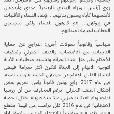
روج [رئيس الوزراء الهندي ناريندرا] مودي وأردوغان
لأنفسهما كآباء يحمون بناتهم… لإبقاء النساء والأقليات
في بيوتهن… هم كارهون للنساء ولكن يسيسون
الخطاب لخدمة أجنداتهم.
سياسياً وقانونياً تحولات أخرى: التراجع عن حماية
الناجيات من الاغتصاب والعنف المنزلي وتخفيف
الأحكام على مثل هذه الجرائم وتشديد متطلبات الأدلة
لتوجيه الاتهام إلى الجناة لتكون أكثر صرامة فيبقى
للنساء القليل للدفاع عن حريتهن الجسدية والسياسية.
في عام 2017 وقع بوتين قانوناً يلغي تجريم بعض
أشكال العنف المنزلي، برغم المخاوف من أن روسيا
تواجه وباء العنف المنزلي منذ مدة طويلة. خلال الحملة
الانتخابية في عام 2016 قلل ترامب من قيمة مقطع
فيديو ظهر فيه متفاخراً بالاعتداء الجنسي واصفا إياه