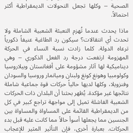
الصحية – وكلها تجعل التحولات الديمقراطية أكثر
احتمالاً.
ماذا يحدث عندما تُهزم التعبئة الشعبية الشاملة ولا
تحدث أي انتقالات؟ سيكون رد الطاغية عنيفاً ذكورياً
ترعاه الدولة. كلما زادت نسبة النساء في الحركة
المهزومة ارتفعت درجة رد الفعل الذكوري – وهي
ديناميكية لها آثار مشؤومة على أفغانستان وبيلاروسيا
وكولومبيا وهونغ كونغ ولبنان وميانمار وروسيا والسودان
وفنزويلا، وكلها لديها حالياً حركات قوة جماعية شاملة
نتائجها غير مؤكدة. يُظهر بحثنا أن البلدان ذات الحركات
الشعبية الفاشلة تميل إلى مواجهة تراجع كبير في كل
من الديمقراطية القائمة على المساواة والمساواة بين
الجنسين مما يجعلها أسوأ حالاً مما كانت عليه قبل بدء
الحركات. بعبارة أخرى، فإن التأثير المثير للإعجاب