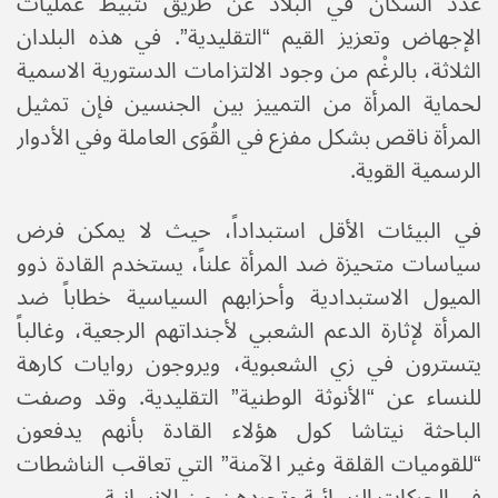
عدد السكان في البلاد عن طريق تثبيط عمليات
الإجهاض وتعزيز القيم “التقليدية”. في هذه البلدان
الثلاثة، بالرغْم من وجود الالتزامات الدستورية الاسمية
لحماية المرأة من التمييز بين الجنسين فإن تمثيل
المرأة ناقص بشكل مفزع في القُوَى العاملة وفي الأدوار
الرسمية القوية.
في البيئات الأقل استبداداً، حيث لا يمكن فرض
سياسات متحيزة ضد المرأة علناً، يستخدم القادة ذوو
الميول الاستبدادية وأحزابهم السياسية خطاباً ضد
المرأة لإثارة الدعم الشعبي لأجنداتهم الرجعية، وغالباً
يتسترون في زي الشعبوية، ويروجون روايات كارهة
للنساء عن “الأنوثة الوطنية” التقليدية. وقد وصفت
الباحثة نيتاشا كول هؤلاء القادة بأنهم يدفعون
“للقوميات القلقة وغير الآمنة” التي تعاقب الناشطات
في الحركات النسائية وتجردهن من الإنسانية.