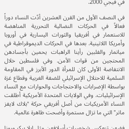
في فيجي 2000.
في النصف الأول من القرن العشرين أدّت النساء دوراً
فعالاً في الحركات النضالية التحررية المناهضة
للاستعمار في أفريقيا والثورات اليسارية في أوروبا
وأمريكا اللاتينية. بعدها في الحركات الديموقراطية في
ميانمار والفلبين رأينا الراهبات يحمين بأجسادهن
المحتجين من قوات الأمن. وفي فلسطين خلال
الانتفاضة الأولى كان للمرأة الدور الأبرز في المقاومة
السلمية للاحتلال الإسرائيلي للضفة الغربية وقطاع غزة
بواسطة الإضرابات والاحتجاجات والحوارات مع النساء
الإسرائيليات. وفي الولايات المتحدة الأمريكية أطلقت
النساء الأمريكيات من أصل أفريقي حركة “بلاك لايفز
ماتر” التي ما تزال مستمرة وأضحت ظاهرة عالمية.
ففيهن تنعكس شخصيات أسلافهن مثل إيلا بيكر وروزا