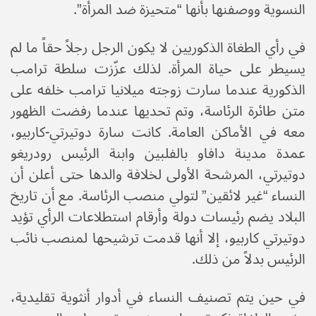
النسوية ووصفنها بأنها “متحيزة ضد المرأة”.
في رأي الطغاة الذكوريين لا يكون الرجل رجلاً حقاً ما لم
يسيطر على حياة المرأة. لذلك عزّزت سلطة ترامب
الذكورية عندما سارت زوجته ميلانيا ترامب خلفه على
متن طائرة الرئاسة، وتم تحديها عندما رفضت الظهور
معه في الأماكن العامة. كانت سارة دوتيرتي-كاربيو،
عمدة مدينة دافاو بالفلبين وابنة الرئيس رودريغو
دوتيرتي، المرشحة الأولى لخلافة والدها حتى أعلن أن
النساء “غير لائقين” لتولي منصب الرئاسة. مع أن تاريخ
البلاد يضم رئيسات دولة وأرقام استطلاعات الرأي تؤيد
دوتيرتي كاربيو، إلا أنها قدمت ترشيحها لمنصب نائب
الرئيس بدلاً من ذلك.
في حين يتم تصنيف النساء في أدوار أنثوية تقليدية،