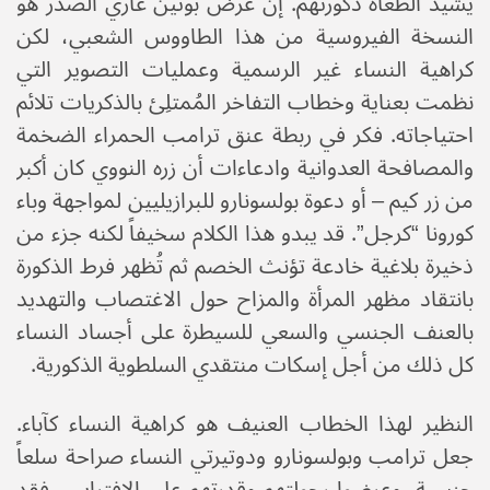
يشيد الطغاة ذكورتهم. إن عرض بوتين عاري الصدر هو
النسخة الفيروسية من هذا الطاووس الشعبي، لكن
كراهية النساء غير الرسمية وعمليات التصوير التي
نظمت بعناية وخطاب التفاخر المُمتلِئ بالذكريات تلائم
احتياجاته. فكر في ربطة عنق ترامب الحمراء الضخمة
والمصافحة العدوانية وادعاءات أن زره النووي كان أكبر
من زر كيم – أو دعوة بولسونارو للبرازيليين لمواجهة وباء
كورونا “كرجل”. قد يبدو هذا الكلام سخيفاً لكنه جزء من
ذخيرة بلاغية خادعة تؤنث الخصم ثم تُظهر فرط الذكورة
بانتقاد مظهر المرأة والمزاح حول الاغتصاب والتهديد
بالعنف الجنسي والسعي للسيطرة على أجساد النساء
كل ذلك من أجل إسكات منتقدي السلطوية الذكورية.
النظير لهذا الخطاب العنيف هو كراهية النساء كآباء.
جعل ترامب وبولسونارو ودوتيرتي النساء صراحة سلعاً
جنسية، وعرضوا رجولتهم وقدرتهم على الافتراس، فقد