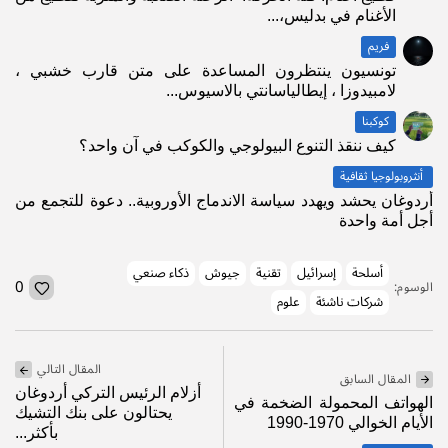
الأغنام في بدليس،...
فريم
تونسيون ينتظرون المساعدة على متن قارب خشبي ،
لامبيدوزا ، إيطالياسانتي بالاسيوس...
كوكبنا
كيف ننقذ التنوع البيولوجي والكوكب في آن واحد؟
أنثروبولوجيا ثقافية
أردوغان يحشد ويهدد سياسة الاندماج الأوروبية.. دعوة للتجمع من
أجل أمة واحدة
أسلحة
إسرائيل
تقنية
جيوش
ذكاء صنعي
0
الوسوم:
شركات ناشئة
علوم
المقال التالي
المقال السابق
أزلام الرئيس التركي أردوغان
الهواتف المحمولة الضخمة في
يحتالون على بنك التشيك
الأيام الخوالي 1970-1990
بأكثر...