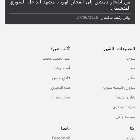
من انفجار دمشق إلى انفجار الهوية: مشهد الداخل السوري
المتشظي
وائل رئيف سليمان
27/06/2025
التصنيفات الأشهر
كُتّاب ضيوف
سوريا
عبد الحميد محمد
حفّار+
أمجد راشد
حفّار
فادي حسن
شؤون إقليمية سورية
سام البحيري
تقارير مفصلة
سلام عمران
حريات وحقوق
سياسة وأمن
عنّا
تابعنا
من نحن
Facebook