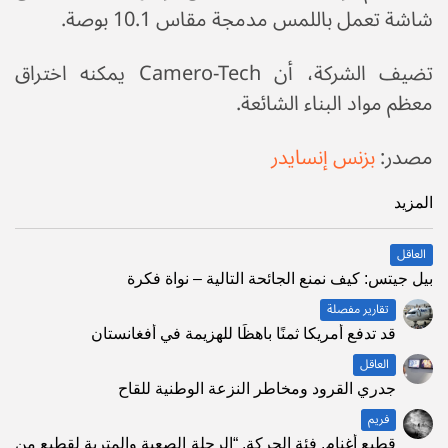
شاشة تعمل باللمس مدمجة مقاس 10.1 بوصة.
تضيف الشركة، أن Camero-Tech يمكنه اختراق
معظم مواد البناء الشائعة.
مصدر:
بزنس إنسايدر
المزيد
العاقل
بيل جيتس: كيف نمنع الجائحة التالية – نواة فكرة
تقارير مفصلة
قد تدفع أمريكا ثمنًا باهظًا للهزيمة في أفغانستان
العاقل
جدري القرود ومخاطر النزعة الوطنية للقاح
فريم
قطيع أغنام. فئة الحركة. “الرحلة الصعبة والمتربة لقطيع من