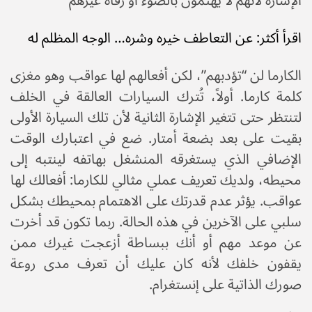
الإشارة لأنهم لا يهتمون بالضوء أو رفاه غيرهم
اقرأ أكثر: عن التعاطف خيره وشره… الوجه المظلم له
الكارما لن “تؤدبهم”، لكن أفعالهم لها عواقب وهو مغزى
كلمة كارما. أولاً، تُترك السيارات العالقة في الخلف
لتنتظر حتى تتغير الإشارة الثانية لأن تلك السيارة الأولى
بقيت على بعد بضعة أمتار. ضع في اعتبارك الوقت
الإضافي الذي يستغرقه المنشغل بهاتفه لينتبه إلى
محيطه، ولديك تعريف عملي مثالي للكارما: أفعالك لها
عواقب. يؤثر عدم قدرتك على الاهتمام بمحيطك بشكل
سلبي على الآخرين في هذه الحالة. ربما تكون قد أخرت
عن موعد مهم أو أنك ببساطة أزعجت غيرك ممن
يقفون خلفك لأنه كان عليك أن تعرف مدى روعة
صورك الذاتية على إنستغرام.