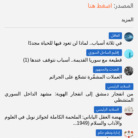
المصدر:
اضغط هنا
المزيد
العاقل
في ثلاثة أسباب.. لماذا لن تعود فيها للحياة مجددًا
إقليم الساحل السوري
قطيعة مع سوريا القديمة.. أسباب نتوقف عندها (1)
الحدث والجمهور
العملات المشفّرة تشجّع على الجرائم
السلايد الرئيسي
من انفجار دمشق إلى انفجار الهوية: مشهد الداخل السوري
المتشظي
السلايد الرئيسي
نهضة العقل الياباني: الملحمة الكاملة لجوائز نوبل في العلوم
والآداب والسلام (1949...
إدارة ونظم حكم