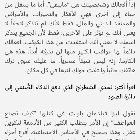
إذاً أفعالك وشخصيتك هي “مايبقى”. أما ما ينتقل من
حياة إلى أخرى فهي الأفكار والتحيزات والأمراض
والمعتقد الديني والمال. فقط لأنك لم تتذكر لاحقاً لا
يعني أنك لم تؤثر على الآخرين؛ فقط لأن الجميع يتذكر
اسمك لا يعني أنك استفدت من هذا الكوكب. أفعالك
دائماً لها عواقب الكثير منها لن تدركه أبداً. هذه هي
الكارما. إنه ليس شيئاً سحرياً. ما عليك سوى ترك
هاتفك جانباً والتفت حولك لترها في كل مكان.
اقرأ أكثر: تحدي الشطرنج الذي دفع الذكاء الصُّنعي إلى
دائرة الضوء
تقول ليزا فيلدمان باريت في كتابها “كيف تصنع
العواطف” إن الأمر يتطلب الكثير من الأدمغة لتكوين
عقل. وهذا صحيح في الأجناس الاجتماعية. أفرغ أجزاء