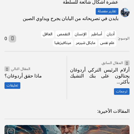
عشرة أشكال شائعة للسلطة
تقارير مفصلة
بايدن في تصريحاته من اليابان يجرح ويداوي الصين
أديان
أساطير
الإنسان
التقمص
العاقل
0
الوسوم:
علم نفس
مايكل شيرمر
ميتافيزيقيا
المقال السابق
المقال التالي
أزلام الرئيس التركي أردوغان
يحتالون على بنك التشيك
ماذا حقق أردوغان؟
بأكثر...
تعليقات
ترجمات
المقالات الأخيرة: