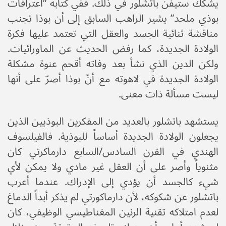
يشكك ستيفن باتشلور في ذلك. ففي كتابه “اعترافات
بوذي ملحد” يشير الراهب السابق إلى أن بوذا تجنب
مناقشة ثنائية الجسد والعقل التي تعتمد عليها فكرة
الولادة الجديدة، كما رفض الحديث عن الماورائيات.
ولكن الدين الذي نشأ بعد وفاته أقحم عنوة مشكلة
الولادة الجديدة في لاهوته مع أنّ بوذا أصرّ على أنها
ليست مسألة ذات معنى.
يستشهد باتشلور بالعديد من المفكرين البوذيين الذين
يجعلون الولادة الجديدة أساساً للبوذية. فالفيلسوف
الهندي في القرن السادس/السابع دارماكرتي كان
مثنوياً وأصر على أن العقل غير مادي ولا يمكن لأي
شيء كالجسد أن يؤدي إلى الإدراك. عندما أعرب
باتشلور عن شكوكه، لأن دارماكورتي لم يذكر أبداً الدماغ
لعدم امتلاكه تقنية الرنين المغناطيسي الوظيفي، كان