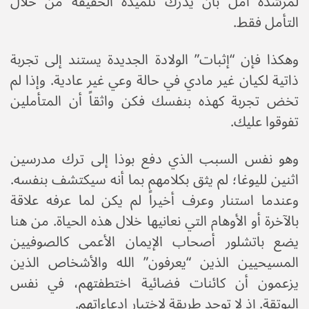
لمرشده أمل بأن يدرك تلميذه الحقيقة من خلال
التأمل فقط.
وهكذا فإن “إثبات” الولادة الجديدة يستند إلى تجربة
ذاتية لكيان غير مادي في حالة وعي غير عادية. وإذا لم
تخض تجربة كهذه بنفسك فكن واثقاً أن المتأملين
تفوقوا عليك.
وهو نفس السبب الذي دفع بوذا إلى ترك مدرسين
اثنين لليوغا؛ لم يثق بكلامهم بما أنه سيكتشف بنفسه.
وعندما استنار وعرف أخيراً لم يكن لما عرفه علاقة
بالآخرة أو الأوهام التي نعانيها خلال هذه الحياة. من هنا
يضع باتشلور أصحاب الإيمان الأعمى كالصوفيين
المسيحيين الذين “يعرفون” الله والأشخاص الذين
يزعمون أن كائنات فضائية اختطفتهم، في نفس
البوتقة. إذ لا توجد طريقة لاختبار ادعاءاتهم.