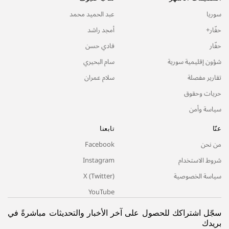
سوريا
عبد الحميد محمد
حفّار+
أمجد راشد
حفّار
فادي حسن
شؤون إقليمية سورية
سام البحيري
تقارير مفصلة
سلام عمران
حريات وحقوق
سياسة وأمن
عنّا
تابعنا
من نحن
Facebook
شروط الاستخدام
Instagram
سياسة الخصوصية
X (Twitter)
YouTube
سجّل اشتراكك للحصول على آخر الأخبار والتحديثات مباشرةً في
بريدك