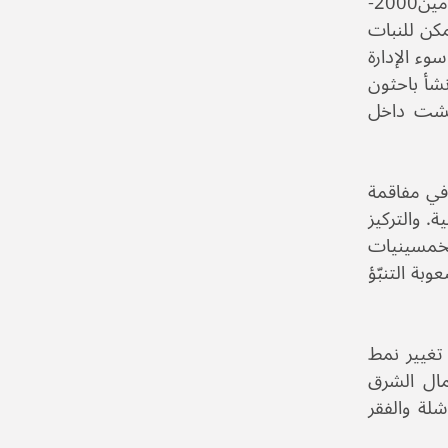
وفقاً لعالمة البيئة جيانلوكا سيرا، التي عملت على عدة مشروعات تعنى بالحفاظ البيئي في السهول السورية بين العامين2000-
مكن للنبات
وء الإدارة
ّر، لا الجفاف ولا تغيّر المناخ. وبين العامين 2000-2010 أيضاً أنشأ باحثون
تعشت داخل
 في مفاقمة
. والتركيز
الخمسينيات
وبة التنبّؤ
 تغيير نمط
لموارد الطبيعية. بدلاً من قراءة الجفاف في 2006-2010 في شمال الشرق
لة والفقر