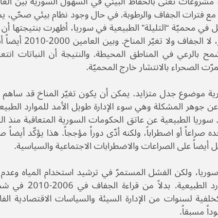
ي مع فترات الجفاف والرطوبة. في حال وجود نظام بيئي صحّي، ي
في محميّة “التليلة” الطبيعية في سوريا، أظهرت بنتيجتها أن س
والاستغلال المفرط للموارد هما أساس مشكلة التصح
سُمح بالرعي في المناطق المحيطة. والنتيجة أن النباتات ان
ت الصحراء بالانتشار خارج المحميّة.
سورية موضوع جدل متزايد. يمكن أن يكون تغيّر المناخ قد ساهم
 جوهر المشكلة وهي سوء الإدارة طويل الأمد للموارد الطبيعية
ارد سوريا الطبيعية عن عاتق الحكومات السورية المتعاقبة منذ 
صراعاً أو اضطراباً، ولكنه أدّى دوراً مؤججاً. هذا يؤكّد أيضاً صع
 بل أيضاً على الصراعات والاضطرابات الاجتماعية والسياسية.
في سوريا، ولكن الفشل المستمرّ في ترشيد استخدام المياه وعدم
الإنتاج الزراعي والحيواني يشكل خطراً أكبر على ا
لفية لسنوات من الإدارة السيئة والسياسات الاقتصادية الفاش
اً مسبقاً.