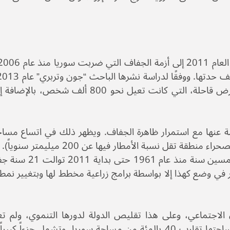
الجفاف حولت الأراضي الزراعية في شرق سوريا إلى أرض قاحلة، التي كانت تعيل نحو
جمة عنها مع استمرار ظاهرة الجفاف. ويظهر ذلك في اتساع مسا
السورية بنسبة 6 بالمئة عن مساحتها في عام 1970 (الصحراء منطقة تقل نسبة ا
 في وضع كهذا إلا بواسطة برامج زراعية مخطط لها وبتغيير نمط 
 الاجتماعي، وعلى هذا تقليص الدولة لدورها التنموي، ولم تع
الشِّمالية الشرقية محط الاهتمام، على الرغمَ من أن مساحتها تقارب 40 بالمئة من مساحة سوريا, وتش