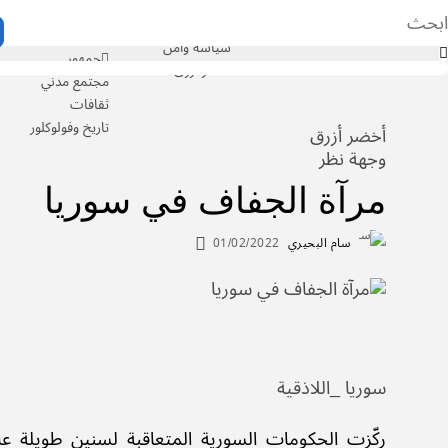
اقتصاد وأعمال
بيئة
مجتمع وثقافة
أمن وسلم أهلي
سياسة وأمن
جمهور
أخضر أزرق
مجتمع مدني
ثقافات
تاريخ وفولوكلور
أخضر أزرق
وجهة نظر
مرآة الجفاف في سوريا
سام البحيري
01/02/2022
سوريا _اللاذقية
ركّزت الحكومات السورية المتعاقبة لسنين طويلة عل