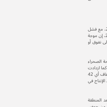
تزايد عدد الخبراء الذين يعزون انطلاق الاحتجاجات في العام 2011 إلى أزمة الجفاف التي ضربت سوريا منذ عام 2006، مع فشل
الحكومة في استباق المشكلة أو معالجتها أو حتى تخفيف حدتها. ووفقًا لدراسة نشرها الباحث “جون وتربري” عام 2013، إن موجة
 800 ألف شخص، بالإضافة إلى نفوق أو
حة الصحراء
لأمطار فيها عن 200 ميليمتر سنوياً). كما ازدادت
مساحة المنطقة المهددة بالتصحر 51 بالمئة. وخلال خمسين سنة منذ عام 1961 حتى بداية 2011 توالت 21 سنة جفاف أي 42
الإنتاج في
د المنطقة
مل جزءاً كبيراً من حوض