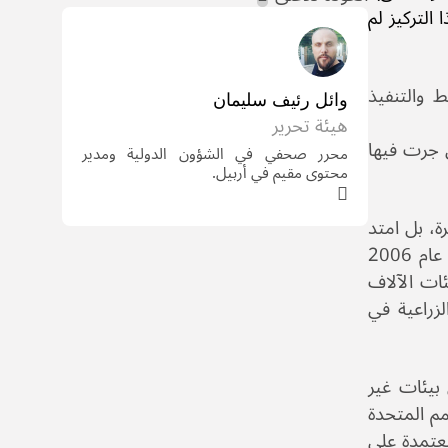
لا يقبل الشك أن هذا التركيز لم
 والتنفيذ
وائل رئيف سليمان
هيئة تحرير
تي جرت فيها
محرر صحفي في الشؤون الدولية ومدير
محتوى مقيم في أربيل.
ة، بل امتد
ليشمل معظم أنهار سوريا وكثيرًا من أراضيها. وفقاً للأمم المتحدة والاتحاد الدُّوَليّ للصليب الأحمر، أثرت دورة جفاف عام 2006
ئات الآلاف
زراعية في
يئات غير
مم المتحدة
اطق المعتمدة على