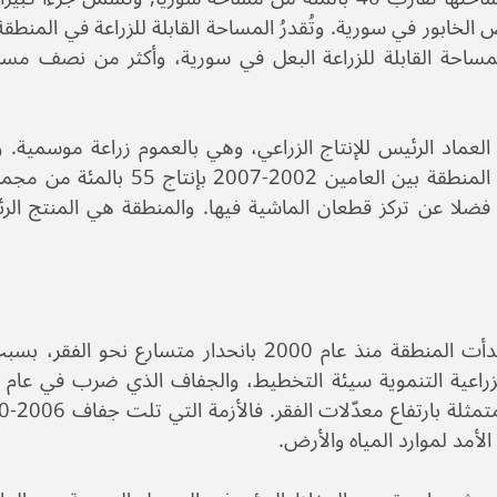
المساحة القابلة للزراعة البعل في سورية، وأكثر من نصف مسا
بار العماد الرئيس للإنتاج الزراعي، وهي بالعموم زراعة موسمية. 
والقطن المنتجين الرئيسين للمنطقة سابقاً، وساهمت المنطقة بين العام
مئة من إنتاج القطن. فضلا عن تركز قطعان الماشية فيها. والمنطقة هي المنتج 
كان أثر الجفاف قاسياً في منطقة الشمال الشرقي. وبدأت المنطقة منذ عام 2000 بانحدار متس