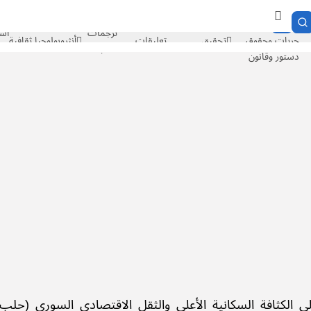
وجهة نظر
ا
العلمانية
سوريا
تقارير مفصلة
اقتصاد وتكنولوجيا
مساحات
ا
الفرد والمجتمع
دولي
تحليلات
سياسات
ترجمات
اس
حريات وحقوق
تحقيق
تعليقات
أنثروبولوجيا ثقافية
كتاب
ح
دستور وقانون
ى الكثافة السكانية الأعلى والثقل الاقتصادي السوري (حل