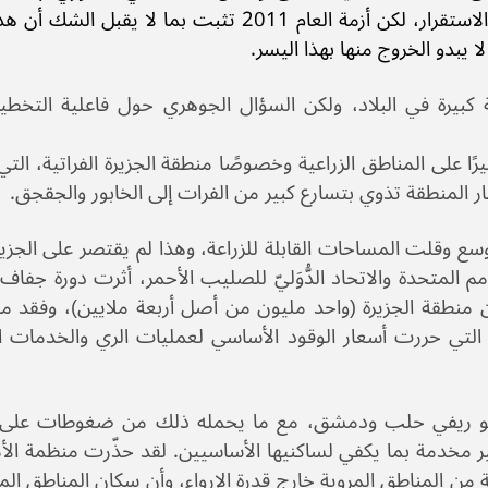
وتجاهلت بشكل غريب باقي الجغرافيا، بهدف تحقيق الاستقرار، لكن أزمة العام 2011 تثبت بما 
 يبدو الخروج منها بهذا اليسر.
كبيرة في البلاد، ولكن السؤال الجوهري حول فاعلية التخطيط
ثر تدميرًا على المناطق الزراعية وخصوصًا منطقة الجزيرة الفراتية، ال
هار المنطقة تذوي بتسارع كبير من الفرات إلى الخابور والجقجق.
سع وقلت المساحات القابلة للزراعة، وهذا لم يقتصر على الجزير
سكان منطقة الجزيرة (واحد مليون من أصل أربعة ملايين)، وفقد م
التي حررت أسعار الوقود الأساسي لعمليات الري والخدمات ال
و ريفي حلب ودمشق، مع ما يحمله ذلك من ضغوطات على ب
ير مخدمة بما يكفي لساكنيها الأساسيين. لقد حذّرت منظمة الأ
ياه ستصبح أزمة مستقبلية، لتجعل 40 بالمئة من المناطق المروية خارج قدرة الإرواء، وأن سكان المن