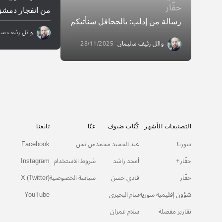
حفّار
من انفجار دمشق 
رسالة من إدلب: بالجحافل سنأتيكم
وائل رئيف سل
وائل رئيف سليمان
28/11/2025
التصنيفات الأشهر
كُتّاب ضيوف
عنّا
تابعنا
سوريا
عبد الحميد محمد
من نحن
Facebook
حفّار+
أمجد راشد
شروط الاستخدام
Instagram
حفّار
فادي حسن
سياسة الخصوصية
X (Twitter)
شؤون إقليمية سورية
سام البحيري
YouTube
تقارير مفصلة
سلام عمران