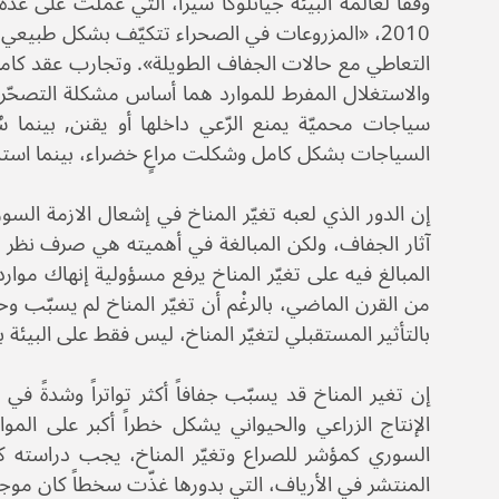
2010، «المزروعات في الصحراء تتكيّف بشكل طبيع
التعاطي مع حالات الجفاف الطويلة». وتجارب عقد كامل 
سياجات محميّة يمنع الرّعي داخلها أو يقنن, بينما 
السياجات بشكل كامل وشكلت مراعٍ خضراء، بينما استمرّ
إن الدور الذي لعبه تغيّر المناخ في إشعال الازمة ال
آثار الجفاف، ولكن المبالغة في أهميته هي صرف نظر عن
المبالغ فيه على تغيّر المناخ يرفع مسؤولية إنهاك مو
من القرن الماضي، بالرغْم أن تغيّر المناخ لم يسبّب وحده 
بالتأثير المستقبلي لتغيّر المناخ، ليس فقط على البيئة
إن تغير المناخ قد يسبّب جفافاً أكثر تواتراً وشدةً 
السوري كمؤشر للصراع وتغيّر المناخ، يجب دراسته كخ
المنتشر في الأرياف، التي بدورها غذّت سخطاً كان موجود