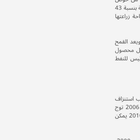
الفرات وسهول حلب وحوض دجلة وكامل مساحة حوض الخابور في سورية. وتُقدرُ المساحة القابلة للزراعة في المنطقة بنسبة 43
حة زراعتها
ويعد القمح
ين 2002-2007 بإنتاج 55 بالمئة من مجمل محصول
الرئيس للنفط
ارع نحو الفقر، بسبب استنزاف
احتياطات المياه الجوفية، وسلسلة من المشروعات الزراعية التنموية سيئة التخطيط، والجفاف الذي ضرب في عام 2006 توج
ذلك الانحدار. فقد سلّط الضوء على الأزمة الإنسانية المتمثلة بارتفاع معدّلات الفقر. فالأزمة التي تلت جفاف 2006-2010 يمكن