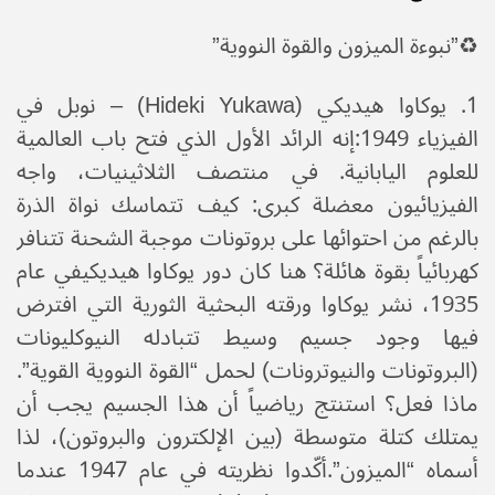
♻️​”نبوءة الميزون والقوة النووية”
​1. يوكاوا هيديكي (Hideki Yukawa) – نوبل في
الفيزياء 1949:إنه الرائد الأول الذي فتح باب العالمية
للعلوم اليابانية. في منتصف الثلاثينيات، واجه
الفيزيائيون معضلة كبرى: كيف تتماسك نواة الذرة
بالرغم من احتوائها على بروتونات موجبة الشحنة تتنافر
كهربائياً بقوة هائلة؟ هنا كان دور يوكاوا هيديكي​في عام
1935، نشر يوكاوا ورقته البحثية الثورية التي افترض
فيها وجود جسيم وسيط تتبادله النيوكليونات
(البروتونات والنيوترونات) لحمل “القوة النووية القوية”.
ماذا فعل؟ استنتج رياضياً أن هذا الجسيم يجب أن
يمتلك كتلة متوسطة (بين الإلكترون والبروتون)، لذا
أسماه “الميزون”.​أكّدوا نظريته في عام 1947 عندما