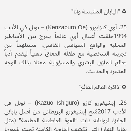
♻️ ​”اليابان الملتبسة وأنا”
​25. أوي كنزابورو (Kenzaburo Oe) – نوبل في الأدب
1994​خلقت أعمال أوي عالماً يمزج بين الأساطير
المحلية والواقع السياسي القاسي، مستلهماً من
تجربته الشخصية مع طفله المعاق ذهنياً ليقدم أدباً
يعالج المأزق البشري والمسؤولية ممثلا بذلك الوجه
المتمرد والحديث.
♻️​”ذاكرة العالم العائم”
​26. إيشيغورو كازو (Kazuo Ishiguro) – نوبل في
الأدب 2017​مُنح إيشيغورو البريطاني من أصل ياباني
الجائزة لرواياته ذات “القوة العاطفية العظيمة” (مثل
بقايا النهار) التي تكشف الهاوية الكامنة تحت شعورنا