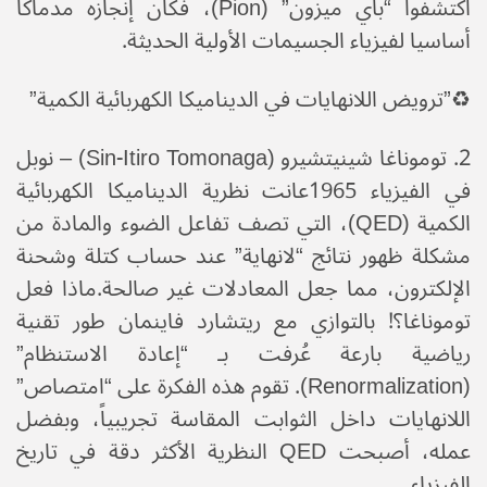
اكتشفوا “باي ميزون” (Pion)، فكان إنجازه مدماكا
أساسيا لفيزياء الجسيمات الأولية الحديثة.
♻️​”ترويض اللانهايات في الديناميكا الكهربائية الكمية”
​2. توموناغا شينيتشيرو (Sin-Itiro Tomonaga) – نوبل
في الفيزياء 1965​عانت نظرية الديناميكا الكهربائية
الكمية (QED)، التي تصف تفاعل الضوء والمادة من
مشكلة ظهور نتائج “لانهاية” عند حساب كتلة وشحنة
الإلكترون، مما جعل المعادلات غير صالحة.​ماذا فعل
توموناغا؟! بالتوازي مع ريتشارد فاينمان طور تقنية
رياضية بارعة عُرفت بـ “إعادة الاستنظام”
(Renormalization). تقوم هذه الفكرة على “امتصاص”
اللانهايات داخل الثوابت المقاسة تجريبياً، وبفضل
عمله، أصبحت QED النظرية الأكثر دقة في تاريخ
الفيزياء.