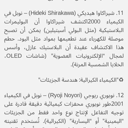
​11. شيراكاوا هيديكي (Hideki Shirakawa) – نوبل في
الكيمياء 2000​اكتشف شيراكاوا أن البوليمرات
البلاستيكية (مثل البولي أسيتيلين) يمكن أن تصبح
موصلة للكهرباء عند تطعيمها بمواد مثل اليود. حطم
هذا الاكتشاف عقيدة أن البلاستيك عازل، وأسس
لمجال “الإلكترونيات العضوية” (شاشات OLED،
الخلايا الشمسية المرنة).
♻️​”الكيمياء الكيرالية: هندسة الجزيئات”
​12. نويوري ريوجي (Ryoji Noyori) – نوبل في الكيمياء
2001​طور نويوري محفزات كيميائية دقيقة قادرة على
توجيه التفاعل لإنتاج نوع واحد فقط من الجزيئات
“اليمينية” أو “اليسارية” (الكيرالية). تُستخدم تقنيته