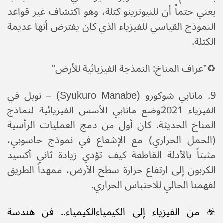
يعني حتماً أن للنيوترينو كتلة، وهو اكتشاف غير قواعد
النموذج القياسي للفيزياء الذي كان يفترض أنها عديمة
الكتلة.
♻️​”عراف المناخ: النمذجة الفيزيائية للأرض”
​9. مانابي شوكورو (Syukuro Manabe) – نوبل في
الفيزياء 2021​وضع مانابي الأسس الفيزيائية لنماذج
المناخ الحديثة. كان أول من دمج العمليات الرأسية
(الحمل الحراري) مع الإشعاع في نموذج حاسوبي،
مثبتاً بالأدلة القاطعة كيف تؤدي زيادة ثاني أكسيد
الكربون إلى ارتفاع حرارة سطح الأرض، ممهداً الطريق
لفهمنا الحالي للاحتباس الحراري.
☣️ من الفيزياء إلى الكيمياء​الكيمياء.. فن هندسة