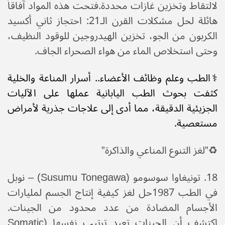
لالتقاط وتخزين غازات محددة.​فتحت هذه المواد آفاقاً
هائلة لحل مشكلات القرن الـ21: احتجاز ثاني أكسيد
الكربون من الجو، تخزين الهيدروجين للوقود النظيف،
وحتى استخلاص الماء من هواء الصحراء الجاف.
⚕️​الطب وعلم وظائف الأعضاء.. أسرار المناعة والخلية​
كثفت بحوث الطب اليابانية عملها على الآليات
الجزيئية الدقيقة، مما أدى إلى علاجات جذرية لأمراض
مستعصية.
♻️​”لغز التنوع المناعي والذاكرة”
​18. تونيغاوا سوسومو (Susumu Tonegawa) – نوبل
في الطب 1987​حل لغز كيفية إنتاج الجسم لمليارات
الأجسام المضادة من عدد محدود من الجينات.
اكتشف أن الجينات تعيد ترتيب نفسها (Somatic