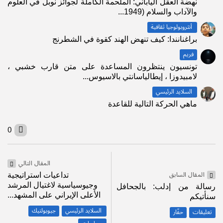
نهضة العقل الياباني: الملحمة الكاملة لجوائز نوبل في العلوم
والآداب والسلام (1949...
أنثروبولوجيا ثقافية
براغنانندا: كيف تنهض الهند كقوة في الشطرنج
فريم
تونسيون ينتظرون المساعدة على متن قارب خشبي ،
لامبيدوزا ، إيطالياسانتي بالاسيوس...
السلايد الرئيسي
ماهي الحركة التالية للقاعدة
0
المقال التالي
المقال السابق
تداعيات استراتيجية
وجيوسياسية لاغتيال المرشد
رسالة من إدلب: بالجحافل
الأعلى الإيراني على المشهد...
سنأتيكم
السلايد الرئيسي
جيوبولتيك
تعليقات
حفّار