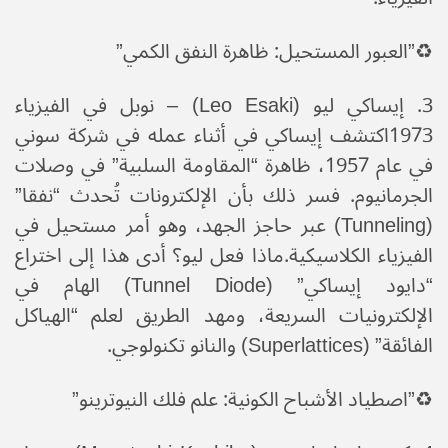
♻️​”العبور المستحيل: ظاهرة النفق الكمي”
​3. إيساكي ليو (Leo Esaki) – نوبل في الفيزياء
1973اكتشف إيساكي في أثناء عمله في شركة سوني
في عام 1957، ظاهرة “المقاومة السلبية” في وصلات
الجرمانيوم. فسر ذلك بأن الإلكترونات تُحدث “نفقا”
(Tunneling) عبر حاجز الجهد، وهو أمر مستحيل في
الفيزياء الكلاسيكية.​ماذا فعل ليو؟ أدى هذا إلى اختراع
“دايود إيساكي” (Tunnel Diode) الهام في
الإلكترونيات السريعة، ومهد الطريق لعلم “الهياكل
الفائقة” (Superlattices) والنانو تكنولوجي.
♻️​”اصطياد الأشباح الكونية: علم فلك النيوترينو”