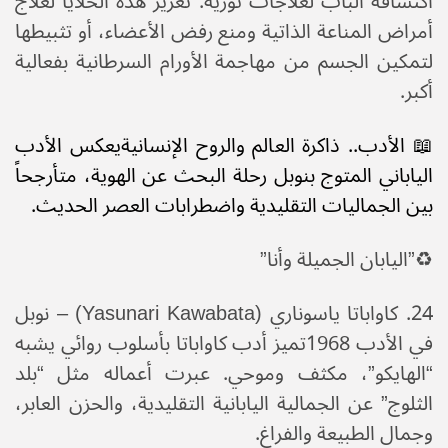
اكتشافه الباب لعلاجات ثورية: تعزيز هذه الخلايا لعلاج
أمراض المناعة الذاتية ومنع رفض الأعضاء، أو تثبيطها
لتمكين الجسم من مهاجمة الأورام السرطانية بفعالية
أكبر.
📖 ​الأدب.. ذاكرة العالم والروح الإنسانية​يعكس الأدب
الياباني المتوج بنوبل رحلة البحث عن الهوية، متأرجحاً
بين الجماليات التقليدية واضطرابات العصر الحديث.
♻️​”اليابان الجميلة وأنا”
​24. كاواباتا ياسوناري (Yasunari Kawabata) – نوبل
في الأدب 1968​تميز أدب كاواباتا بأسلوب روائي يشبه
“الهايكو”، مكثف وموحي. عبرت أعماله مثل “بلد
الثلوج” عن الجمالية اليابانية التقليدية، والحزن العابر،
وجمال الطبيعة والفراغ.