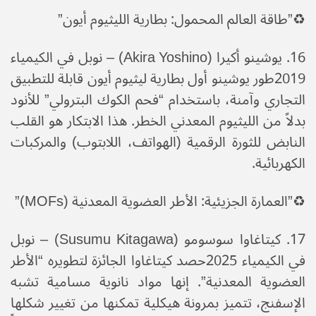
♻️​”طاقة العالم المحمول: بطارية الليثيوم أيون”
​16. يوشينو أكيرا (Akira Yoshino) – نوبل في الكيمياء
2019​طور يوشينو أول بطارية ليثيوم أيون قابلة للتطبيق
التجاري وآمنة، باستخدام “فحم الكوك البترولي” للأنود
بدلاً من الليثيوم المعدني الخطر. هذا الابتكار هو القلب
النابض للثورة الرقمية (الهواتف، اللابتوب) والمركبات
الكهربائية.
♻️​”العمارة الجزيئية: الأطر العضوية المعدنية (MOFs)”
​17. كيتاغاوا سوسومو (Susumu Kitagawa) – نوبل
في الكيمياء 2025​حصد كيتاغاوا الجائزة لتطويره “الأطر
العضوية المعدنية”. إنها مواد نانوية مسامية تشبه
الإسفنج، تتميز بمرونة هيكلية تمكنها من تغيير شكلها