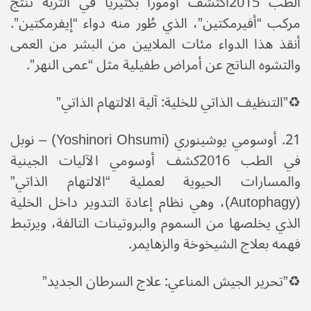
الطب 2015​اكتشف أومورا بكتيريا في التربة تنتج
مركب “أفيرمكتين”، الذي طُور منه دواء “إيفرمكتين”.
أنقذ هذا الدواء مئات الملايين من البشر من العمى
والتشوه الناتج عن أمراض طفيلية مثل “عمى النهر”.
♻️​”التنظيف الذاتي للخلية: آلية الالتهام الذاتي”
​21. أوسومي يوشينوري (Yoshinori Ohsumi) – نوبل
في الطب 2016​كشف أوسومي الآليات الجينية
والمسارات الحيوية لعملية “الالتهام الذاتي”
(Autophagy)، وهي نظام إعادة التدوير داخل الخلية
الذي يخلصها من السموم والبروتينات التالفة، ويرتبط
فهمه بعلاج الشيخوخة والزهايمر.
♻️​”تحرير الجيش المناعي: علاج السرطان الجديد”