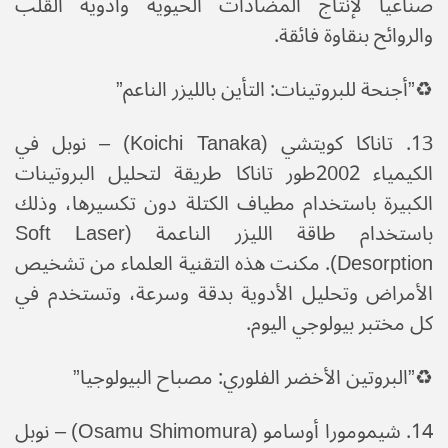
صناعياً لإنتاج المضادات الحيوية وأدوية القلب
والروائح بنقاوة فائقة.
♻️​”أجنحة للبروتينات: التأين بالليزر الناعم”
​13. تاناكا كويتشي (Koichi Tanaka) – نوبل في
الكيمياء 2002​طور تاناكا طريقة لتحليل البروتينات
الكبيرة باستخدام مطياف الكتلة دون تكسيرها، وذلك
باستخدام طاقة الليزر الناعمة (Soft Laser
Desorption). مكنت هذه التقنية العلماء من تشخيص
الأمراض وتحليل الأدوية بدقة وسرعة، وتستخدم في
كل مختبر بيولوجي اليوم.
♻️​”البروتين الأخضر الفلوري: مصباح البيولوجيا”
​14. شيمومورا أوسامو (Osamu Shimomura) – نوبل