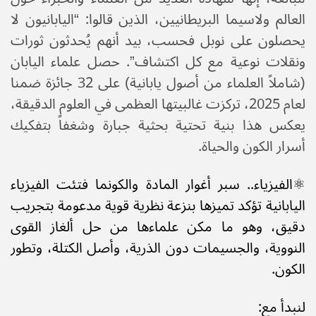
العالم ولاسيما البريطانيين، الذين قالوا: “اليابانيون لا
يحصلون على نوبل فحسب، بيد أنهم يُحدثون ثورات
ونقلات نوعية مع كل اكتشاف”. حصل علماء اليابان
(شاملاً العلماء من أصول يابانية) على 32 جائزة ضمنا
لعام 2025، تركزت غالبيتها العظمى في العلوم الدقيقة،
يعكس هذا بنية تحتية بحثية جبارة وشغفاً بتفكيك
أسرار الكون والحياة.
⚛️​الفيزياء.. سبر أغوار المادة والكون​ما فتئت الفيزياء
اليابانية تؤكد تميزها بنزعة نظرية قوية مدعومة بتجريب
دقيق، وهو ما مكن علماءها من حل ألغاز القوى
النووية، والجسيمات دون الذرية، وأصل الكتلة، وتطور
الكون.
لنبدأ مع: