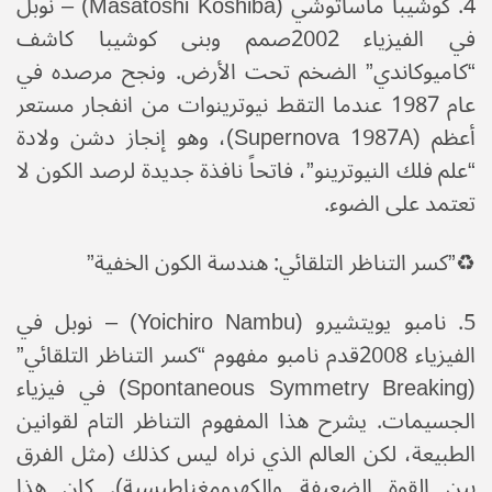
​4. كوشيبا ماساتوشي (Masatoshi Koshiba) – نوبل
في الفيزياء 2002​صمم وبنى كوشيبا كاشف
“كاميوكاندي” الضخم تحت الأرض. ونجح مرصده في
عام 1987 عندما التقط نيوترينوات من انفجار مستعر
أعظم (Supernova 1987A)، وهو إنجاز دشن ولادة
“علم فلك النيوترينو”، فاتحاً نافذة جديدة لرصد الكون لا
تعتمد على الضوء.​
♻️”كسر التناظر التلقائي: هندسة الكون الخفية”
​5. نامبو يويتشيرو (Yoichiro Nambu) – نوبل في
الفيزياء 2008​قدم نامبو مفهوم “كسر التناظر التلقائي”
(Spontaneous Symmetry Breaking) في فيزياء
الجسيمات. يشرح هذا المفهوم التناظر التام لقوانين
الطبيعة، لكن العالم الذي نراه ليس كذلك (مثل الفرق
بين القوة الضعيفة والكهرومغناطيسية). كان هذا