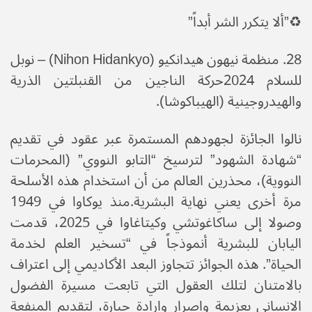
♻️​”ألا يتكرر الشر أبداً”
​28. منظمة نيهون هيدانكيو (Nihon Hidankyo) – نوبل
للسلام 2024​حركة الناجين من القنبلتين الذرية
والهيدروجينية (الهيباكوشا).
نالوا الجائزة لجهودهم المستمرة عبر عقود في تقديم
“شهادة الشهود” لترسيخ “التابو النووي” (المحرمات
النووية)، محذرين العالم من أن استخدام هذه الأسلحة
مرة أخرى يعني نهاية البشرية.​منذ يوكاوا في 1949
وصولا إلى ساكاغوتشي وكيتاغاوا في 2025، قدمت
اليابان للبشرية أنموذجاً في “تسخير العلم لخدمة
الحياة”. هذه الجوائز تتجاوز البعد الأكاديمي إلى اعتراف
بالامتنان لتلك العقول التي تابعت مسيرة الفضول
الإنساني بعزيمة وإصرار وإرادة جبارة، لتقديم المنفعة