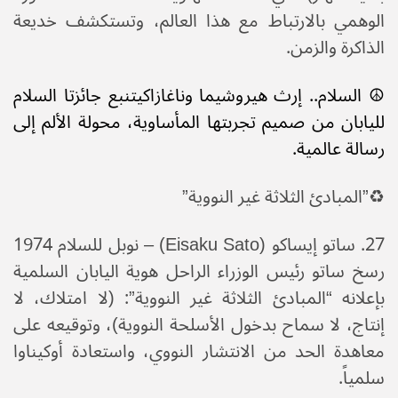
الوهمي بالارتباط مع هذا العالم، وتستكشف خديعة
الذاكرة والزمن.​
☮️ السلام.. إرث هيروشيما وناغازاكي​تنبع جائزتا السلام
لليابان من صميم تجربتها المأساوية، محولة الألم إلى
رسالة عالمية.​
♻️”المبادئ الثلاثة غير النووية”
رسخ ساتو رئيس الوزراء الراحل هوية اليابان السلمية
بإعلانه “المبادئ الثلاثة غير النووية”: (لا امتلاك، لا
إنتاج، لا سماح بدخول الأسلحة النووية)، وتوقيعه على
معاهدة الحد من الانتشار النووي، واستعادة أوكيناوا
سلمياً.