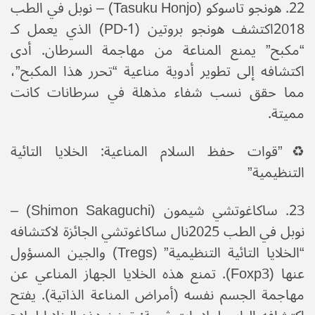
​22. هونجو تاسوكو (Tasuku Honjo) – نوبل في الطب
2018​اكتشف هونجو بروتين (PD-1) الذي يعمل كـ
“مكبح” يمنع المناعة من مهاجمة السرطان. أدى
اكتشافه إلى تطوير أدوية مناعية “تحرر هذا المكبح”،
مما حقق نسب شفاء مذهلة في سرطانات كانت
مميتة.
♻️​”قوات حفظ السلام المناعية: الخلايا التائية
التنظيمية”
​23. ساكاغوتشي شيمون (Shimon Sakaguchi) –
نوبل في الطب 2025​نال ساكاغوتشي الجائزة لاكتشافه
“الخلايا التائية التنظيمية” (Tregs) والجين المسؤول
عنها (Foxp3). تمنع هذه الخلايا الجهاز المناعي عن
مهاجمة الجسم نفسه (أمراض المناعة الذاتية). ​يفتح