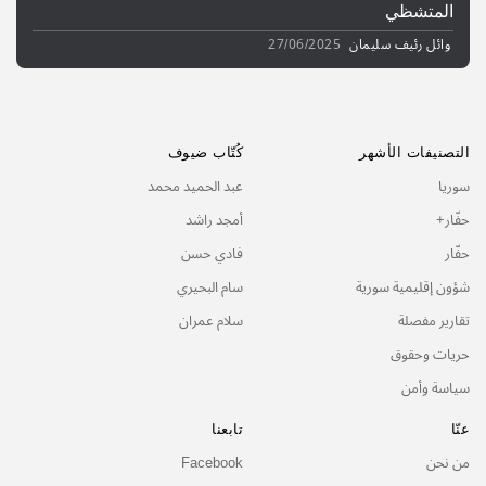
المتشظي
وائل رئيف سليمان
27/06/2025
التصنيفات الأشهر
كُتّاب ضيوف
سوريا
عبد الحميد محمد
حفّار+
أمجد راشد
حفّار
فادي حسن
شؤون إقليمية سورية
سام البحيري
تقارير مفصلة
سلام عمران
حريات وحقوق
سياسة وأمن
عنّا
تابعنا
من نحن
Facebook