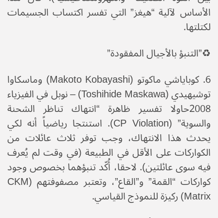
الأساس لآلية “هيغز” التي تفسر اكتساب الجسيمات
لكتلتها.
♻️​”التنبؤ بالأجيال المفقودة”
​6. كوباياشي ماكوتو (Makoto Kobayashi) وماسكاوا
توشيهيدي (Toshihide Maskawa) – نوبل في الفيزياء
2008​حاولا تفسير ظاهرة “انتهاك تناظر الشحنة
والسوية” (CP Violation). استنتجا رياضياً أنه لكي
يحدث هذا الانتهاك، وجب توفر ثلاث عائلات من
الكواركات على الأقل في الطبيعة (في وقت لم يُعرف
فيه سوى عائلتين). لاحقا، أُكّد تنبؤهما بخصوص وجود
كواركات “القمة” و”القاع”، وتعتبر مصفوفتهم (CKM
Matrix) ركيزة للنموذج القياسي.