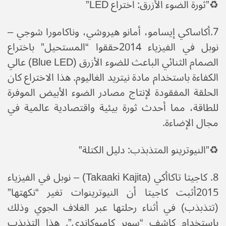
♻️​”ثورة الضوء الأزرق: اختراع LED”​
7.أكاساكي إيسامو، أمانو هيروشي، وناكامورا شوجي –
نوبل في الفيزياء 2014​حققوا “المستحيل” باختراع
الصمام الثنائي الباعث للضوء الأزرق (Blue LED) عالي
الكفاءة باستخدام مادة نيتريد الغاليوم. هذا الاختراع كان
الحلقة المفقودة لإنتاج مصادر الضوء الأبيض الموفرة
للطاقة، مما أحدث ثورة بيئية واقتصادية عالمية في
مجال الإضاءة.
♻️​”النيوترينو المتذبذب: دليل الكتلة”
​8. كاجيتا تاكاأكي (Takaaki Kajita) – نوبل في الفيزياء
2015أثبت كاجيتا أن النيوترينوات تغير “نكهتها”
(تتذبذب) في أثناء رحلتها عبر الغلاف الجوي وذلك
باستخدام كاشف “سوبر كاميوكاندي”. هذا التذبذب