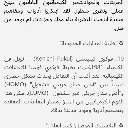
الجزيئات والمواد​يتميز الكيميائيون اليابانيون بنهج
عملي ونظري متطور. لقد ابتكروا أدوات ومفاهيم
جديدة أتاحت للبشرية بناء مواد وجزيئات لم توجد من
قبل.
♻️​”نظرية المدارات الحدودية”
​10. فوكوي كينيتشي (Kenichi Fukui) – نوبل في
الكيمياء 1981​غيرت نظرية فوكوي فهمنا للتفاعلات
الكيميائية. لقد أثبت أن التفاعل يحدث بشكل حصري
تقريباً بين “أعلى مدار جزيئي مشغول” (HOMO)
و”أدنى مدار جزيئي غير مشغول” (LUMO). مكن هذا
الفهم الكيميائيين من التنبؤ بمسار التفاعلات المعقدة
وتصميم أدوية ومواد جديدة بدقة.
♻️​”البلاستيك الموصل: كسر العازل”