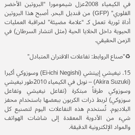
في الكيمياء 2008​عزل شيمومورا “البروتين الأخضر
الفلوري” (GFP) من قنديل البحر. أصبح هذا البروتين
أداة ثورية تعمل كـ “علامة مضيئة” لمراقبة العمليات
الحيوية داخل الخلايا الحية (مثل انتشار السرطان) في
الزمن الحقيقي.
♻️​”صناع الروابط: تفاعلات الاقتران المتبادل”
​15. نيغيشي إييتشي (Ei-ichi Negishi) وسوزوكي أكيرا
(Akira Suzuki) – نوبل في الكيمياء 2010​طور نيغيشي
وسوزوكي طرقاً مبتكرة (تفاعل نيغيشي وتفاعل
سوزوكي) لربط ذرات الكربون ببعضها باستخدام محفز
البلاديوم. تُستخدم هذه التفاعلات اليوم لتصنيع كل
شيء من الأدوية المعقدة إلى شاشات الهواتف
والمواد الإلكترونية الدقيقة.