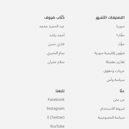
التصنيفات الأشهر
كُتّاب ضيوف
سوريا
عبد الحميد محمد
حفّار+
أمجد راشد
حفّار
فادي حسن
شؤون إقليمية سورية
سام البحيري
تقارير مفصلة
سلام عمران
حريات وحقوق
سياسة وأمن
عنّا
تابعنا
من نحن
Facebook
شروط الاستخدام
Instagram
سياسة الخصوصية
X (Twitter)
YouTube