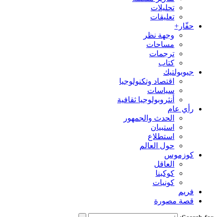
تحليلات
تعليقات
حفّار+
وجهة نظر
مساحات
ترجمات
كتاب
جيوبولتيك
اقتصاد وتكنولوجيا
سياسات
أنثروبولوجيا ثقافية
رأي عام
الحدث والجمهور
استبيان
استطلاع
حول العالم
كوزموس
العاقل
كوكبنا
كونيات
فريم
قصة مصورة