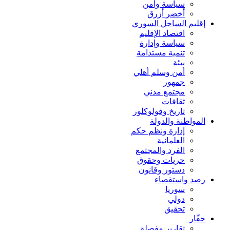
سياسة وأمن
أخضر أزرق
إقليم الساحل السوري
اقتصاد الإقليم
سياسة وإدارة
تنمية مستدامة
بيئة
أمن وسلم أهلي
جمهور
مجتمع مدني
ثقافات
تاريخ وفولوكلور
المواطنة والدولة
إدارة ونظم حكم
العلمانية
الفرد والمجتمع
حريات وحقوق
دستور وقانون
رصد واستقصاء
سوريا
دولي
تحقيق
حفّار
تقارير مفصلة