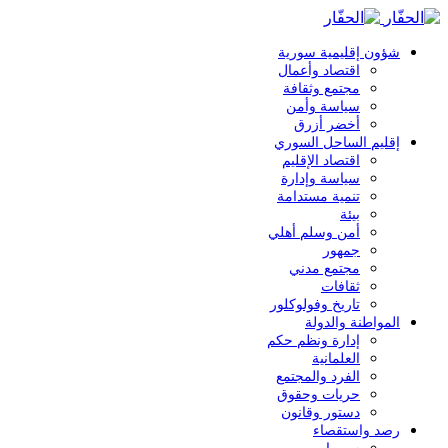
شؤون إقليمية سورية
اقتصاد وأعمال
مجتمع وثقافة
سياسة وأمن
أخضر أزرق
إقليم الساحل السوري
اقتصاد الإقليم
سياسة وإدارة
تنمية مستدامة
بيئة
أمن وسلم أهلي
جمهور
مجتمع مدني
ثقافات
تاريخ وفولوكلور
المواطنة والدولة
إدارة ونظم حكم
العلمانية
الفرد والمجتمع
حريات وحقوق
دستور وقانون
رصد واستقصاء