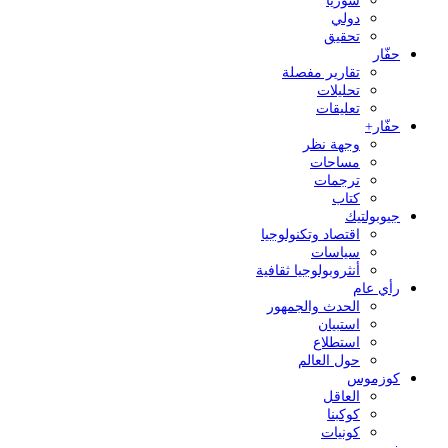
سوريا
دولي
تحقيق
حفّار
تقارير مفصلة
تحليلات
تعليقات
حفّار+
وجهة نظر
مساحات
ترجمات
كتاب
جيوبولتيك
اقتصاد وتكنولوجيا
سياسات
أنثروبولوجيا ثقافية
رأي عام
الحدث والجمهور
استبيان
استطلاع
حول العالم
كوزموس
العاقل
كوكبنا
كونيات