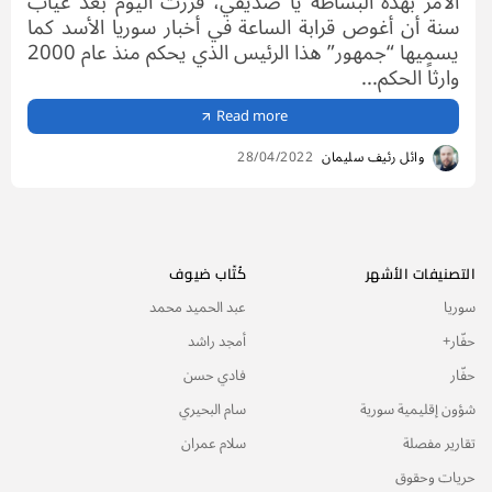
الأمر بهذه البساطة يا صديقي، قررت اليوم بعد غياب
سنة أن أغوص قرابة الساعة في أخبار سوريا الأسد كما
يسميها “جمهور” هذا الرئيس الذي يحكم منذ عام 2000
وارثاً الحكم...
Read more
وائل رئيف سليمان
28/04/2022
التصنيفات الأشهر
كُتّاب ضيوف
سوريا
عبد الحميد محمد
حفّار+
أمجد راشد
حفّار
فادي حسن
شؤون إقليمية سورية
سام البحيري
تقارير مفصلة
سلام عمران
حريات وحقوق