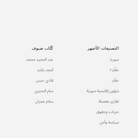
سام البحيري
24/02/2022
التصنيفات الأشهر
كُتّاب ضيوف
سوريا
عبد الحميد محمد
حفّار+
أمجد راشد
حفّار
فادي حسن
شؤون إقليمية سورية
سام البحيري
تقارير مفصلة
سلام عمران
حريات وحقوق
سياسة وأمن