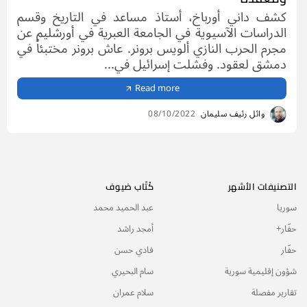
كشف داني أورباخ، أستاذ مساعد في التاريخ وقسم
الدراسات الآسيوية في الجامعة العبرية في أورشليم عن
مجرم الحرب النازي ألويس برونر. عاش برونر مختبئاً في
دمشق لعقود. وفشلت إسرائيل في...
Read more
وائل رئيف سليمان
08/10/2022
التصنيفات الأشهر
كُتّاب ضيوف
سوريا
عبد الحميد محمد
حفّار+
أمجد راشد
حفّار
فادي حسن
شؤون إقليمية سورية
سام البحيري
تقارير مفصلة
سلام عمران