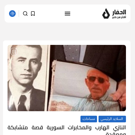
1 results found
السلايد الرئيسي
مساحات
النازي الهارب والمخابرات السورية قصة متشابكة
ومعقدة