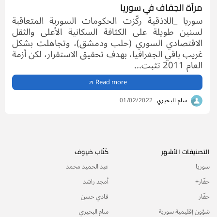
مرآة الجفاف في سوريا
سوريا _اللاذقية ركّزت الحكومات السورية المتعاقبة
لسنين طويلة على الكثافة السكانية الأعلى والثقل
الاقتصادي السوري (حلب ودمشق)، وتجاهلت بشكل
غريب باقي الجغرافيا، بهدف تحقيق الاستقرار، لكن أزمة
العام 2011 تثبت...
Read more
سام البحيري
01/02/2022
التصنيفات الأشهر
كُتّاب ضيوف
سوريا
عبد الحميد محمد
حفّار+
أمجد راشد
حفّار
فادي حسن
شؤون إقليمية سورية
سام البحيري