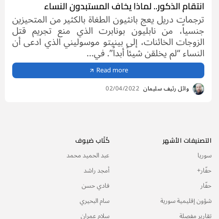
انتقام الذكور.. لماذا يخاف المستبدون النساء
ترجمات دريل يعج بانثيون الطغاة بالكثير من المتحيزين
جنسياً، من نابليون بونابرت الذي منع تجريم قتل
الزوجات الخائنات، إلى بينيتو موسوليني الذي ادعى أن
النساء “لم يخلقن شيئاً أبداً”. في...
Read more
وائل رئيف سليمان
02/04/2022
التصنيفات الأشهر
كُتّاب ضيوف
سوريا
عبد الحميد محمد
حفّار+
أمجد راشد
حفّار
فادي حسن
شؤون إقليمية سورية
سام البحيري
تقارير مفصلة
سلام عمران