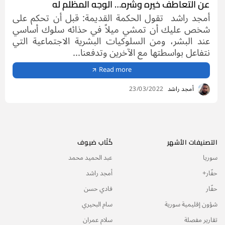
عن التعاطف خيره وشره… الوجه المظلم له
أمجد راشد تقول الحكمة القديمة: قبل أن تحكم على
شخص عليك أن تمشي ميلاً في حذائه سلوك أساسي
عند البشر، ومن السلوكيات البشرية الاجتماعية التي
نتفاعل بواسطتها مع الآخرين وتدفعنا...
Read more
أمجد راشد
23/03/2022
التصنيفات الأشهر
كُتّاب ضيوف
سوريا
عبد الحميد محمد
حفّار+
أمجد راشد
حفّار
فادي حسن
شؤون إقليمية سورية
سام البحيري
تقارير مفصلة
سلام عمران