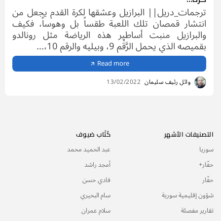
ترجمات_دريل|| البرازيل وعشقها لكرة القدم يجعل من
انتشار قمصان تلك اللعبة طقساً بل وهوساً، فكيف
والبرازيل منبت أساطير هذه الرياضة مثل رونالدو
بقميصه الذي يحمل الرَّقْم 9، وبيليه والرقم 10،...
Read more
وائل رئيف سليمان
13/02/2022
التصنيفات الأشهر
كُتّاب ضيوف
سوريا
عبد الحميد محمد
حفّار+
أمجد راشد
حفّار
فادي حسن
شؤون إقليمية سورية
سام البحيري
تقارير مفصلة
سلام عمران