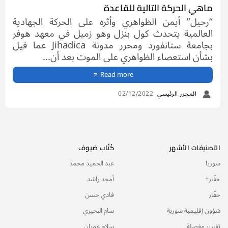
ماهي الحركة التالية للقاعدة
“رحيل” أيمن الظواهري وأثره على الحركة الجهادية
العالمية يتحدث كول بنزل وهو زميل في معهد هوفر
بجامعة ستانفورد ومحرر مدونة Jihadica عما قيل
بشأن استعصاء الظواهري على الموت بعد أن...
Read more
المحرر الرئيسي
02/12/2022
التصنيفات الأشهر
كُتّاب ضيوف
سوريا
عبد الحميد محمد
حفّار+
أمجد راشد
حفّار
فادي حسن
شؤون إقليمية سورية
سام البحيري
تقارير مفصلة
سلام عمران