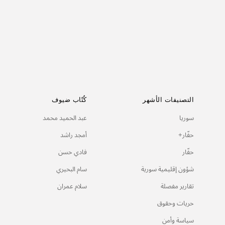
وائل رئيف سليمان
16/02/2022
التصنيفات الأشهر
كُتّاب ضيوف
سوريا
عبد الحميد محمد
حفّار+
أمجد راشد
حفّار
فادي حسن
شؤون إقليمية سورية
سام البحيري
تقارير مفصلة
سلام عمران
حريات وحقوق
سياسة وأمن