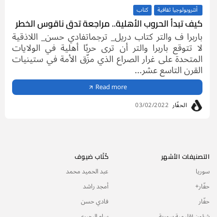
أنثروبولوجيا ثقافية
كتاب
كيف تبدأ الحروب الأهلية.. مراجعة تدق ناقوس الخطر
باربرا ف والتر كتاب دريل_ ترجماتفادي حسن_ اللاذقية
لا تتوقع باربرا والتر أن ترى حربًا أهلية في الولايات
المتحدة على غرار الصراع الذي مزّق الأمة في ستينيات
القرن التاسع عشر...
Read more
الحفّار
03/02/2022
التصنيفات الأشهر
كُتّاب ضيوف
سوريا
عبد الحميد محمد
حفّار+
أمجد راشد
حفّار
فادي حسن
شؤون إقليمية سورية
سام البحيري