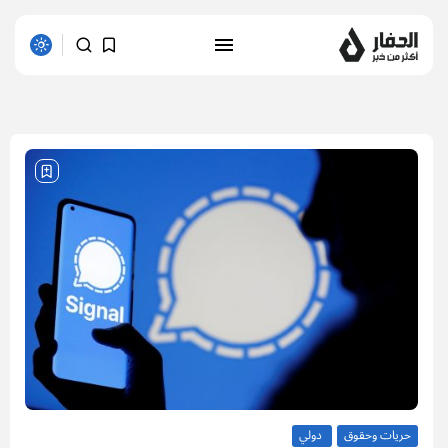
1 results found
حريات وحقوق
دولي