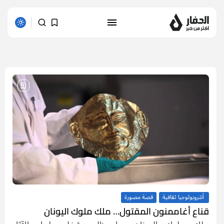
1 results found
أنثروبولوجيا ثقافية
قصة مصورة
قناع أغاممنون المقتول… ملك ملوك اليونان