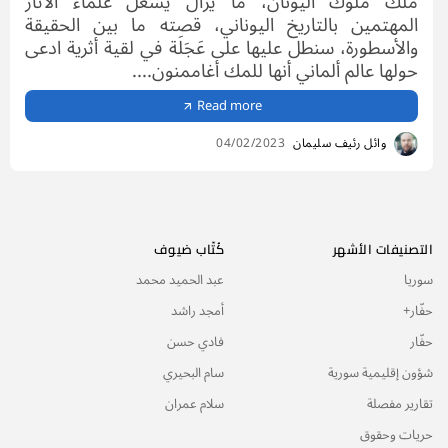
ملك ملوك اليونان، ما يزال يشغل علماء الآثار
المهتمين بالتاريخ اليوناني، قصته ما بين الحقيقة
والأسطورة، سنطل عليها على عَجَلَة في لقية أثرية ادعى
حولها عالم ألماني أنها للمك أغاممنون....
Read more
وائل رئيف سليمان
04/02/2023
التصنيفات الأشهر
كُتّاب ضيوف
سوريا
عبد الحميد محمد
حفّار+
أمجد راشد
حفّار
فادي حسن
شؤون إقليمية سورية
سام البحيري
تقارير مفصلة
سلام عمران
حريات وحقوق