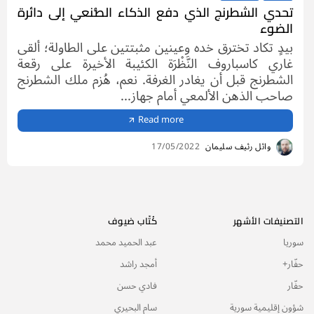
تحدي الشطرنج الذي دفع الذكاء الصُّنعي إلى دائرة
الضوء
بيدٍ تكاد تخترق خده وعينين مثبتتين على الطاولة؛ ألقى
غاري كاسباروف النَّظْرَة الكئيبة الأخيرة على رقعة
الشطرنج قبل أن يغادر الغرفة. نعم، هُزم ملك الشطرنج
صاحب الذهن الألمعي أمام جهاز...
Read more
وائل رئيف سليمان
17/05/2022
التصنيفات الأشهر
كُتّاب ضيوف
سوريا
عبد الحميد محمد
حفّار+
أمجد راشد
حفّار
فادي حسن
شؤون إقليمية سورية
سام البحيري