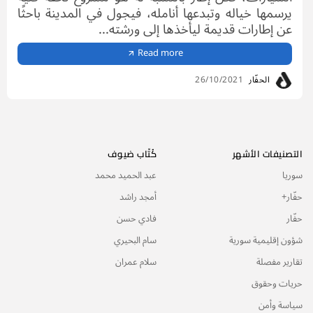
يرسمها خياله وتبدعها أنامله، فيجول في المدينة باحثًا
عن إطارات قديمة ليأخذها إلى ورشته...
Read more
الحفّار
26/10/2021
التصنيفات الأشهر
كُتّاب ضيوف
سوريا
عبد الحميد محمد
حفّار+
أمجد راشد
حفّار
فادي حسن
شؤون إقليمية سورية
سام البحيري
تقارير مفصلة
سلام عمران
حريات وحقوق
سياسة وأمن