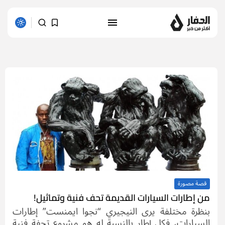
1 results found
قصة مصورة
من إطارات السيارات القديمة تحف فنية وتماثيل!
بنظرة مختلفة يرى النيجيري “نجوا ايمنست” إطارات
السيارات، فكل إطار بالنسبة له هو مشروع تحفة فنية