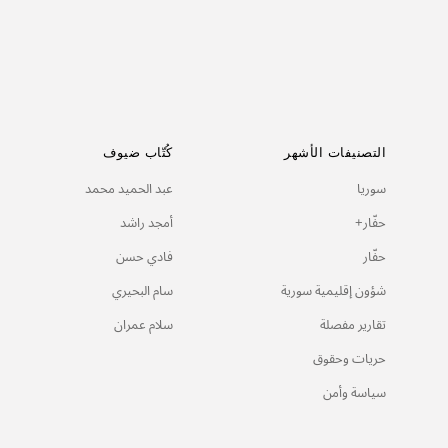
وائل رئيف سليمان
24/03/2025
التصنيفات الأشهر
كُتّاب ضيوف
سوريا
عبد الحميد محمد
حفّار+
أمجد راشد
حفّار
فادي حسن
شؤون إقليمية سورية
سام البحيري
تقارير مفصلة
سلام عمران
حريات وحقوق
سياسة وأمن