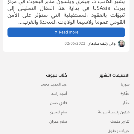
يشير الكاتب د. جيفري ويلسون مدير البحوث في مركز
بيرث USAsia في بداية هذا المقال التحليلي إلى
تنبؤات بالعقود المستقبلية التي ستؤثر على الأمن
القومي عموماً ولاسيما الولايات المتحدة والغرب...
Read more
وائل رئيف سليمان
02/06/2022
التصنيفات الأشهر
كُتّاب ضيوف
سوريا
عبد الحميد محمد
حفّار+
أمجد راشد
حفّار
فادي حسن
شؤون إقليمية سورية
سام البحيري
تقارير مفصلة
سلام عمران
حريات وحقوق