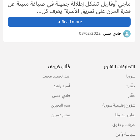
ماجي أوفاريل تشكل إطلالة جميلة في صياغة متينة عن
قدرة الحزن على تمزيق الأسرة“ يعرف كل...
Read more
فادي حسن
03/02/2022
التصنيفات الأشهر
كُتّاب ضيوف
سوريا
عبد الحميد محمد
حفّار+
أمجد راشد
حفّار
فادي حسن
شؤون إقليمية سورية
سام البحيري
تقارير مفصلة
سلام عمران
حريات وحقوق
سياسة وأمن