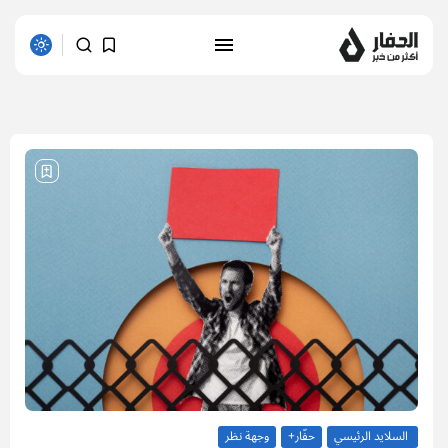
1 results found
السلايد الرئيسي
حفّار+
وجهة نظر