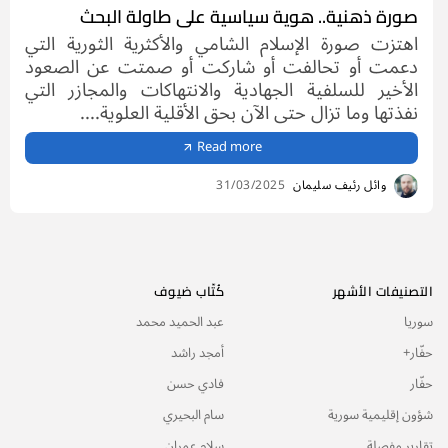
صورة ذهنية.. هوية سياسية على طاولة البحث
اهتزت صورة الإسلام الشامي والأكثرية الثورية التي
دعمت أو تحالفت أو شاركت أو صمتت عن الصعود
الأخير للسلفية الجهادية والانتهاكات والمجازر التي
نفذتها وما تزال حتى الآن بحق الأقلية العلوية....
Read more
وائل رئيف سليمان
31/03/2025
التصنيفات الأشهر
كُتّاب ضيوف
سوريا
عبد الحميد محمد
حفّار+
أمجد راشد
حفّار
فادي حسن
شؤون إقليمية سورية
سام البحيري
تقارير مفصلة
سلام عمران