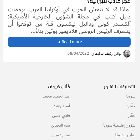
فجر كاذب لليبرالية؟
لماذا قد لا تنعش الحرب في أوكرانيا الغرب ترجمات
دريل كتب في مجلة الشؤون الخارجية الأمريكية:
ألكسندر كولي ودانيل نيكسون قلة من توقعوا أن
يتصرف الرئيس الروسي فلاديمير بوتين بناءً...
Read more
وائل رئيف سليمان
08/04/2022
التصنيفات الأشهر
كُتّاب ضيوف
سوريا
عبد الحميد محمد
حفّار+
أمجد راشد
حفّار
فادي حسن
شؤون إقليمية سورية
سام البحيري
تقارير مفصلة
سلام عمران