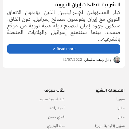
لا شرعية لتطلعات إيران النووية
كبار المسؤولين الإسرائيليين الذين يؤيدون الاتفاق
النووي مع إيران يقوضون مصالح إسرائيل. دون اتفاق،
ستكون جهود إيران لتصبح دولة عتبة نووية من موقع
ضعف، بينما ستتمتع إسرائيل والولايات المتحدة
بالشرعية...
Read more
وائل رئيف سليمان
12/07/2022
التصنيفات الأشهر
كُتّاب ضيوف
سوريا
عبد الحميد محمد
حفّار+
أمجد راشد
حفّار
فادي حسن
شؤون إقليمية سورية
سام البحيري